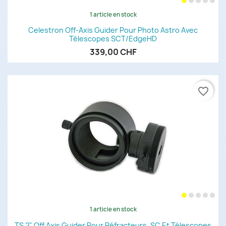
1 article en stock
Celestron Off-Axis Guider Pour Photo Astro Avec
Télescopes SCT/EdgeHD
339,00 CHF
favorite_border
1 article en stock
TS 2" Off Axis Guider Pour Réfracteurs, SC Et Télescopes