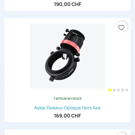
190,00 CHF
favorite_border
1 article en stock
Askar Diviseur Optique Hors Axe
169,00 CHF