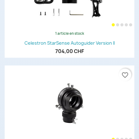
1 article en stock
Celestron StarSense Autoguider Version II
704,00 CHF
favorite_border