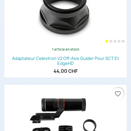
1 article en stock
Adaptateur Celestron V2 Off-Axis Guider Pour SCT Et
EdgeHD
44,00 CHF
favorite_border