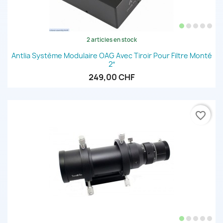
2 articles en stock
Antlia Système Modulaire OAG Avec Tiroir Pour Filtre Monté
2″
249,00 CHF
favorite_border