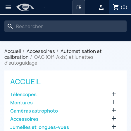
shopping_cart


(0)
FR
search
Accueil
Accessoires
Automatisation et
calibration
OAG (Off-Axis) et lunettes
d’autoguidage
ACCUEIL

Télescopes

Montures

Caméras astrophoto

Accessoires

Jumelles et longues-vues