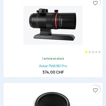
favorite_border
1 article en stock
Askar FMA180 Pro
374,00 CHF
favorite_border