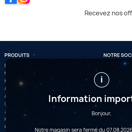
Recevez nos off
PRODUITS
NOTRE SOC
Promotions
Conditions d'u
Nouveaux produits
Horaires
i
Meilleures ventes
Nous contact
Accessoires
Plan du site
Information impor
Articles d’occasion
Magasins
Caméras astrophoto
Jumelles et longues-vues
Bonjour,
Microscopes
Montures
Notre magasin sera fermé du 07.08.2026