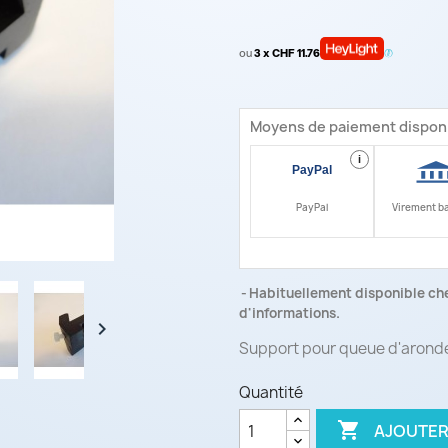
ou
3 x CHF 11.76
Moyens de paiement dispon
i
PayPal
Virement b
Habituellement disponible che
d'informations.

Support pour queue d'aronde
Quantité

AJOUTER