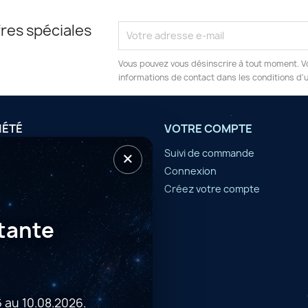
res spéciales
Vous pouvez vous désinscrire à tout moment. V
informations de contact dans les conditions d'ut
IÉTÉ
VOTRE COMPTE
×
tilisation
Suivi de commande
Connexion
er
Créez votre compte
tante
 au 10.08.2026.