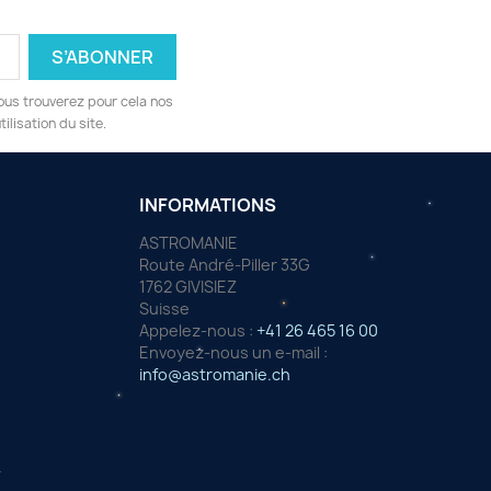
ous trouverez pour cela nos
ilisation du site.
INFORMATIONS
ASTROMANIE
Route André-Piller 33G
1762 GIVISIEZ
Suisse
Appelez-nous :
+41 26 465 16 00
Envoyez-nous un e-mail :
info@astromanie.ch