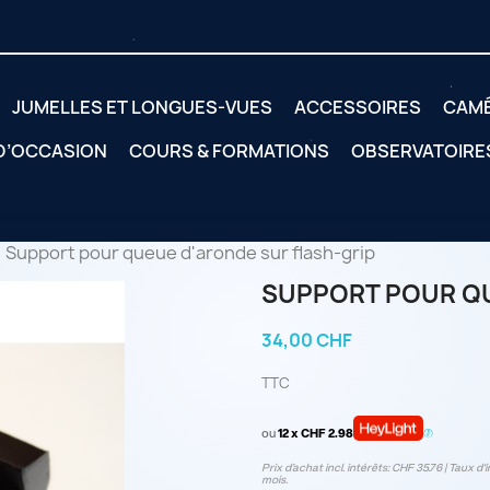
JUMELLES ET LONGUES-VUES
ACCESSOIRES
CAM
 D’OCCASION
COURS & FORMATIONS
OBSERVATOIRE
Support pour queue d'aronde sur flash-grip
SUPPORT POUR QU
34,00 CHF
TTC
ou
12 x CHF 2.98
Prix d’achat incl. intérêts: CHF 35.76 | Taux d‘i
mois.