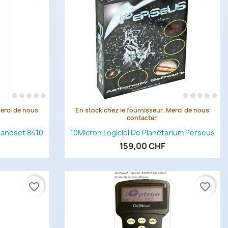
Merci de nous
En stock chez le fournisseur. Merci de nous
de
Aperçu rapide

contacter.
Handset 8410
10Micron Logiciel De Planétarium Perseus
159,00 CHF
favorite_border
favorite_border