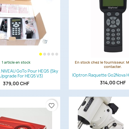
1 article en stock
En stock chez le fournisseur. 
Aperçu rapide
Aperçu rapi


contacter.
A NIVEAU GoTo Pour HEQ5 (Sky
IOptron Raquette Go2Nova 
Upgrade For HEQ5 V3)
314,00 CHF
379,00 CHF
favorite_border