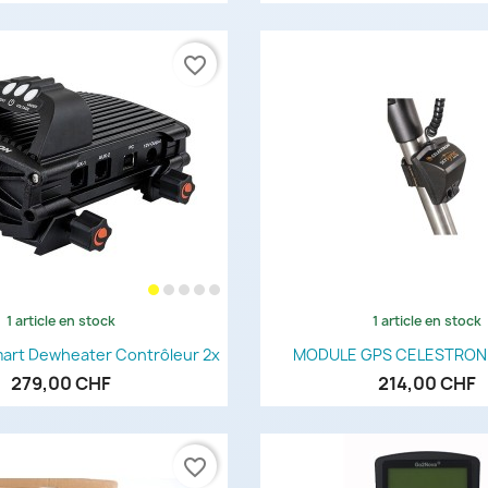
favorite_border
1 article en stock
1 article en stock
Aperçu rapide
Aperçu rapi


art Dewheater Contrôleur 2x
MODULE GPS CELESTRON
279,00 CHF
214,00 CHF
favorite_border