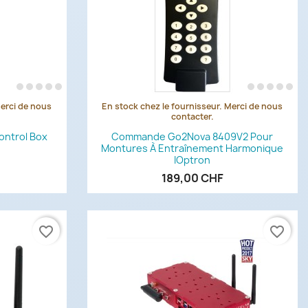
Merci de nous
En stock chez le fournisseur. Merci de nous
de
Aperçu rapide

contacter.
ontrol Box
Commande Go2Nova 8409V2 Pour
Montures À Entraînement Harmonique
IOptron
189,00 CHF
favorite_border
favorite_border