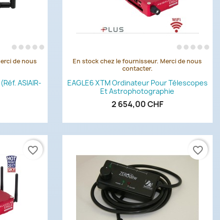
Merci de nous
En stock chez le fournisseur. Merci de nous
de
Aperçu rapide

contacter.
(Réf. ASIAIR-
EAGLE6 XTM Ordinateur Pour Télescopes
Et Astrophotographie
2 654,00 CHF
favorite_border
favorite_border