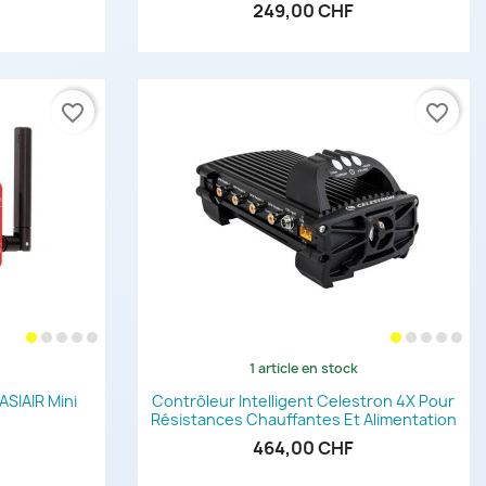
249,00 CHF
favorite_border
favorite_border
1 article en stock
de
Aperçu rapide

ASIAIR Mini
Contrôleur Intelligent Celestron 4X Pour
Résistances Chauffantes Et Alimentation
464,00 CHF