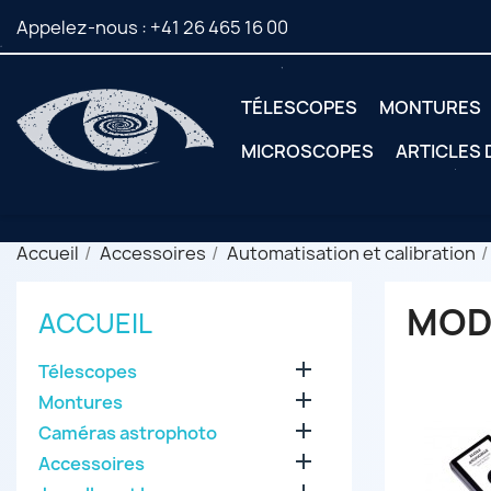
Appelez-nous :
+41 26 465 16 00
TÉLESCOPES
MONTURES
MICROSCOPES
ARTICLES
Accueil
Accessoires
Automatisation et calibration
MOD
ACCUEIL

Télescopes

Montures

Caméras astrophoto

Accessoires