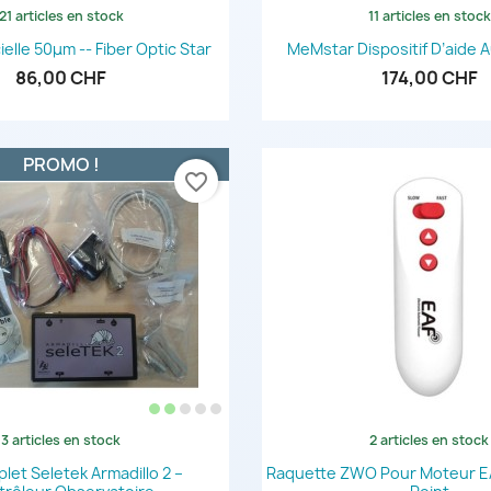
21 articles en stock
11 articles en stock
Aperçu rapide
Aperçu rapi


cielle 50μm -- Fiber Optic Star
MeMstar Dispositif D’aide 
86,00 CHF
174,00 CHF
PROMO !
favorite_border
3 articles en stock
2 articles en stock
Aperçu rapide
Aperçu rapi


let Seletek Armadillo 2 –
Raquette ZWO Pour Moteur E