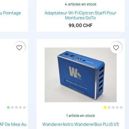
4 articles en stock
de
Aperçu rapide

Au Pointage
Adaptateur Wi-Fi IOptron StarFi Pour
Montures GoTo
99,00 CHF
favorite_border
favorite_border
1 article en stock
de
Aperçu rapide

AF De Mise Au
WandererAstro WandererBox PLUS V3