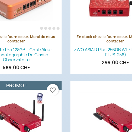
z le fournisseur. Merci de nous
En stock chez le fournisseur. 
Aperçu rapide
Aperçu rapi


contacter.
contacter.
te Pro 128GB – Contrôleur
ZWO ASIAIR Plus 256GB Wi-Fi 
photographie De Classe
PLUS-256)
Observatoire
299,00 CHF
589,00 CHF
PROMO !
favorite_border