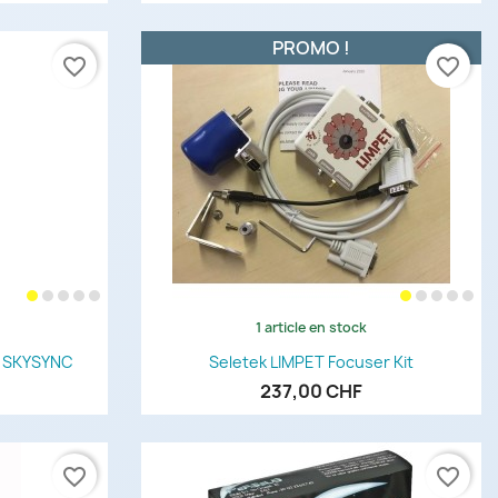
PROMO !
favorite_border
favorite_border
1 article en stock
de
Aperçu rapide

 SKYSYNC
Seletek LIMPET Focuser Kit
237,00 CHF
favorite_border
favorite_border