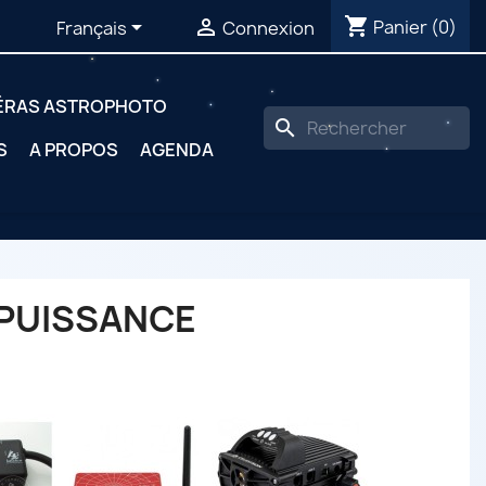
shopping_cart


Panier
(0)
Français
Connexion
ÉRAS ASTROPHOTO
search
S
A PROPOS
AGENDA
PUISSANCE