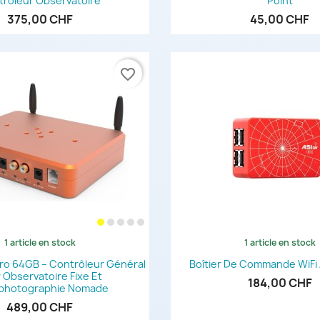
trôleur Observatoire
Point
375,00 CHF
45,00 CHF
favorite_border
1 article en stock
1 article en stock
Aperçu rapide
Aperçu rapi


Pro 64GB – Contrôleur Général
Boîtier De Commande WiFi 
 Observatoire Fixe Et
184,00 CHF
photographie Nomade
489,00 CHF