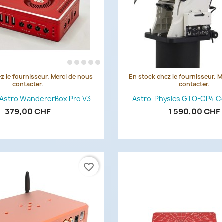
z le fournisseur. Merci de nous
En stock chez le fournisseur. 
Aperçu rapide
Aperçu rapi


contacter.
contacter.
Astro WandererBox Pro V3
Astro-Physics GTO-CP4 C
379,00 CHF
1 590,00 CHF
favorite_border