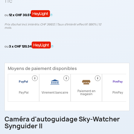
TTC
ou
12 x CHF 30.51
Prix d’achat incl. intérêts: CHF 366.12 | Taux d‘intérêt effectif: 9.90% | 12
mois.
ou
3 x CHF 120.34
Moyens de paiement disponibles
i
i
i
i
Paiement en
PayPal
Virement bancaire
PimPay
magasin
Caméra d'autoguidage Sky-Watcher
Synguider II