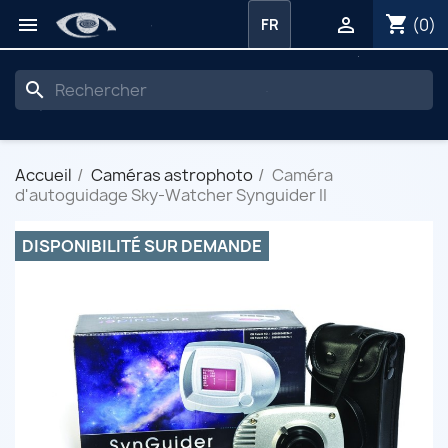
shopping_cart


(0)
FR
search
Accueil
Caméras astrophoto
Caméra
d'autoguidage Sky-Watcher Synguider II
DISPONIBILITÉ SUR DEMANDE