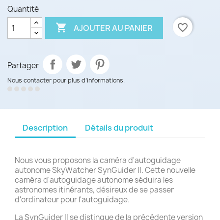
Quantité

favorite_border
AJOUTER AU PANIER
Partager
Nous contacter pour plus d’informations.
Description
Détails du produit
Nous vous proposons la caméra d'autoguidage
autonome SkyWatcher SynGuider II. Cette nouvelle
caméra d'autoguidage autonome séduira les
astronomes itinérants, désireux de se passer
d'ordinateur pour l'autoguidage.
La SynGuider II se distingue de la précédente version