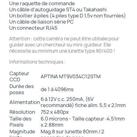
Une raquette de commande
Un câble d'autoguidage ST4 ou Takahashi
Un boitier à piles (4 piles type D 1,5v non fournies)
Un câble de liaison série PC
Un connecteur RJ45
Attention : cette caméra ne peut être utilisée pour
guider avec un chercheur ou mini-guideur. Elle
nécessite au minimum une lunette type 80/400 !
Informations techniques :
Capteur
APTINA MT9V034C12STM
CCD
Durée des
de 1 à 4096ms
poses
6 à 12V c.c. 250mA, (6V
Alimentation
recommandé) fiche alim. 5,5 x 2,1mm
Résolution
752 x 480px
Taille des
6.0 microns - Taille capteur :
4.51mm
Pixels
x 2.88mm
Magnitude
Mag.8 sur lunette 80mm / 2