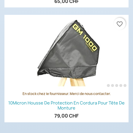
65,00 CHF
favorite_border
En stock chez le fournisseur. Merci de nous contacter.
10Micron Housse De Protection En Cordura Pour Tête De
Monture
79,00 CHF