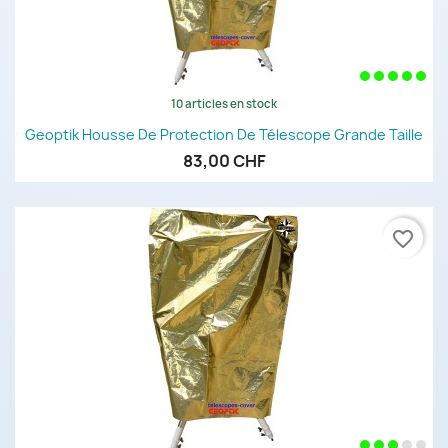
10 articles en stock
Geoptik Housse De Protection De Télescope Grande Taille
83,00 CHF
favorite_border