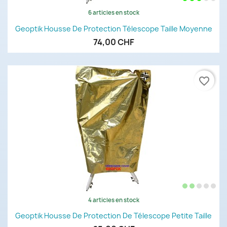
6 articles en stock
Geoptik Housse De Protection Télescope Taille Moyenne
74,00 CHF
favorite_border
4 articles en stock
Geoptik Housse De Protection De Télescope Petite Taille