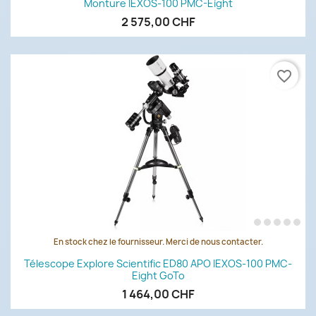
Monture IEXOS-100 PMC-Eight
2 575,00 CHF
favorite_border
En stock chez le fournisseur. Merci de nous contacter.
Télescope Explore Scientific ED80 APO IEXOS-100 PMC-
Eight GoTo
1 464,00 CHF