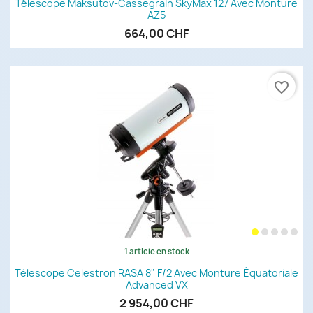
Télescope Maksutov-Cassegrain SkyMax 127 Avec Monture
AZ5
664,00 CHF
favorite_border
1 article en stock
Télescope Celestron RASA 8" F/2 Avec Monture Équatoriale
Advanced VX
2 954,00 CHF