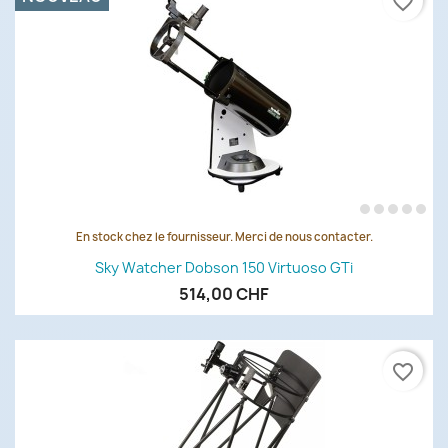
favorite_border
En stock chez le fournisseur. Merci de nous contacter.
Sky Watcher Dobson 150 Virtuoso GTi
514,00 CHF
favorite_border