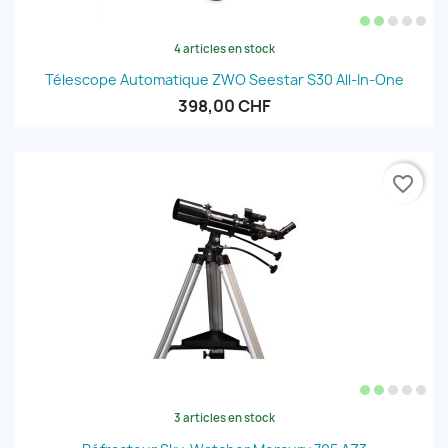
4 articles en stock
Télescope Automatique ZWO Seestar S30 All-In-One
398,00 CHF
favorite_border
3 articles en stock