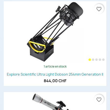
favorite_border
1 article en stock
Explore Scientific Ultra Light Dobson 254mm Generation II
844,00 CHF
favorite_border