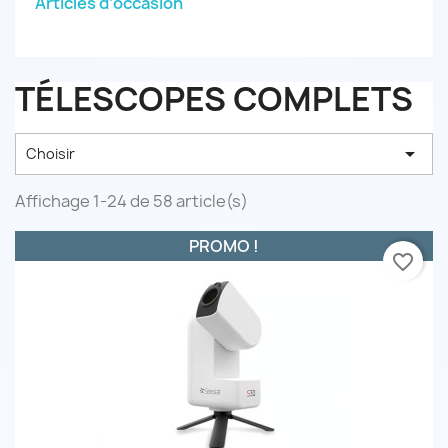
Articles d’occasion
TÉLESCOPES COMPLETS

Choisir
Affichage 1-24 de 58 article(s)
PROMO !
favorite_border