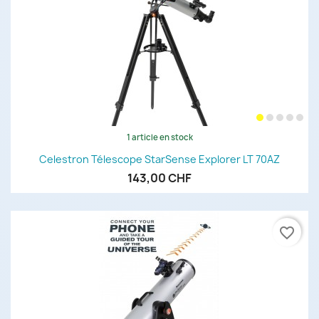
1 article en stock
Celestron Télescope StarSense Explorer LT 70AZ
143,00 CHF
favorite_border