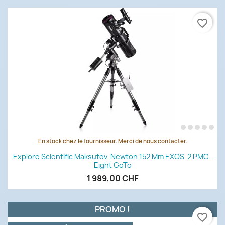
favorite_border
En stock chez le fournisseur. Merci de nous contacter.
Explore Scientific Maksutov-Newton 152 Mm EXOS-2 PMC-
Eight GoTo
1 989,00 CHF
PROMO !
favorite_border