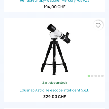
Réfracteur Sky-Watcher Mercury 705 AZ3
194,00 CHF
favorite_border
2 articles en stock
Edusnap Astro Télescope Intelligent 53ED
329,00 CHF