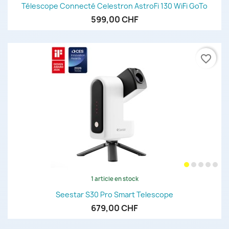
Télescope Connecté Celestron AstroFi 130 WiFi GoTo
599,00 CHF
favorite_border
1 article en stock
Seestar S30 Pro Smart Telescope
679,00 CHF