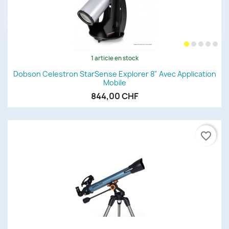
1 article en stock
Dobson Celestron StarSense Explorer 8" Avec Application
Mobile
844,00 CHF
favorite_border