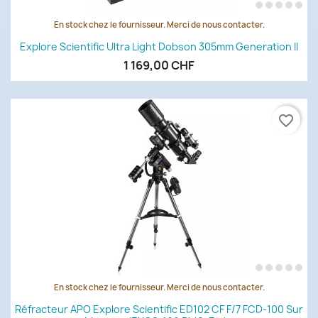
En stock chez le fournisseur. Merci de nous contacter.
Explore Scientific Ultra Light Dobson 305mm Generation II
1 169,00 CHF
favorite_border
En stock chez le fournisseur. Merci de nous contacter.
Réfracteur APO Explore Scientific ED102 CF F/7 FCD-100 Sur