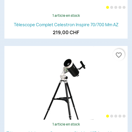
1 article en stock
Télescope Complet Celestron Inspire 70/700 Mm AZ
219,00 CHF
favorite_border
1 article en stock