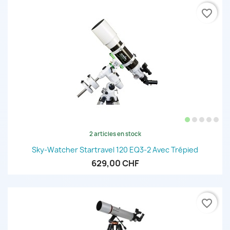
favorite_border
2 articles en stock
Sky-Watcher Startravel 120 EQ3-2 Avec Trépied
629,00 CHF
favorite_border