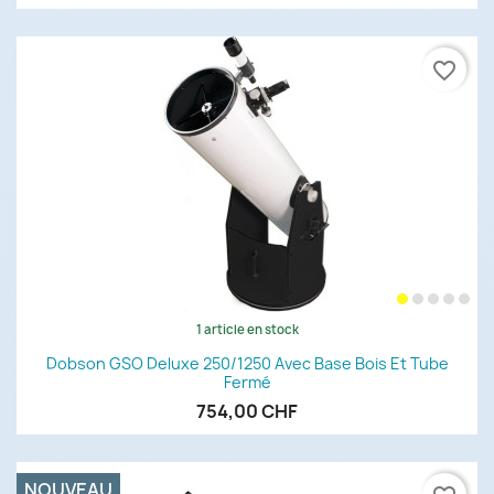
favorite_border
1 article en stock
Dobson GSO Deluxe 250/1250 Avec Base Bois Et Tube
Fermé
754,00 CHF
NOUVEAU