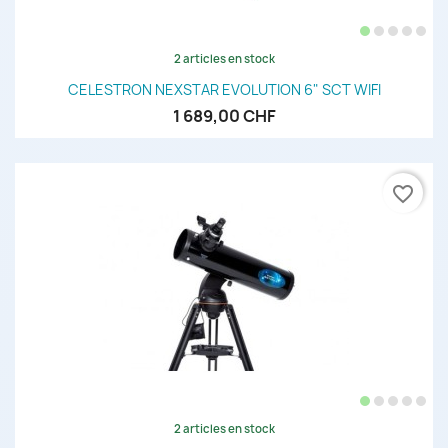
2 articles en stock
CELESTRON NEXSTAR EVOLUTION 6" SCT WIFI
1 689,00 CHF
favorite_border
2 articles en stock