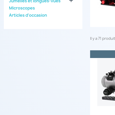

Jumelles et longues-vues
Microscopes
Articles d’occasion
Il y a 71 produi