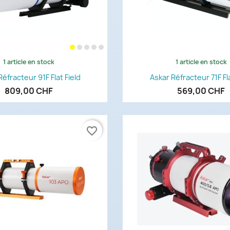
1 article en stock
1 article en stock
Aperçu rapide
Aperçu rapi


Réfracteur 91F Flat Field
Askar Réfracteur 71F Fla
809,00 CHF
569,00 CHF
favorite_border