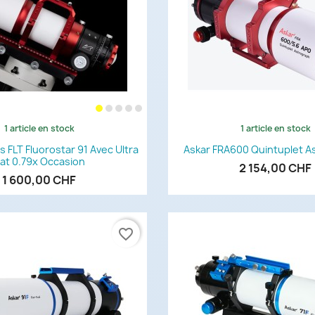
1 article en stock
1 article en stock
Aperçu rapide
Aperçu rapi


cs FLT Fluorostar 91 Avec Ultra
Askar FRA600 Quintuplet A
lat 0.79x Occasion
2 154,00 CHF
1 600,00 CHF
favorite_border