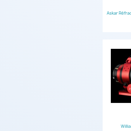
Askar Réfra
Willi