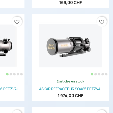
169,00 CHF
favorite_border
favorite_border
2 articles en stock
de
Aperçu rapide

6 PETZVAL
ASKAR REFRACTEUR SQA85 PETZVAL
1 974,00 CHF