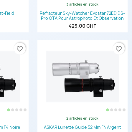
3 articles en stock
de
Aperçu rapide

at-Field
Réfracteur Sky-Watcher Evostar 72ED DS-
Pro OTA Pour Astrophoto Et Observation
425,00 CHF
favorite_border
favorite_border
2 articles en stock
de
Aperçu rapide

m F4 Noire
ASKAR Lunette Guide 52 Mm F4 Argent