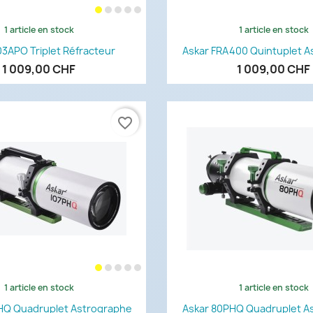
1 article en stock
1 article en stock
Aperçu rapide
Aperçu rapi


03APO Triplet Réfracteur
Askar FRA400 Quintuplet 
1 009,00 CHF
1 009,00 CHF
favorite_border
1 article en stock
1 article en stock
Aperçu rapide
Aperçu rapi


HQ Quadruplet Astrographe
Askar 80PHQ Quadruplet A