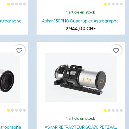
1 article en stock
de
Aperçu rapide

Astrographe
Askar 130PHQ Quadruplet Astrographe
2 944,00 CHF
favorite_border
favorite_border
1 article en stock
de
Aperçu rapide

strographe
ASKAR REFRACTEUR SQA70 PETZVAL