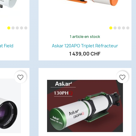
1 article en stock
de
Aperçu rapide

t Field
Askar 120APO Triplet Réfracteur
1 439,00 CHF
favorite_border
favorite_border