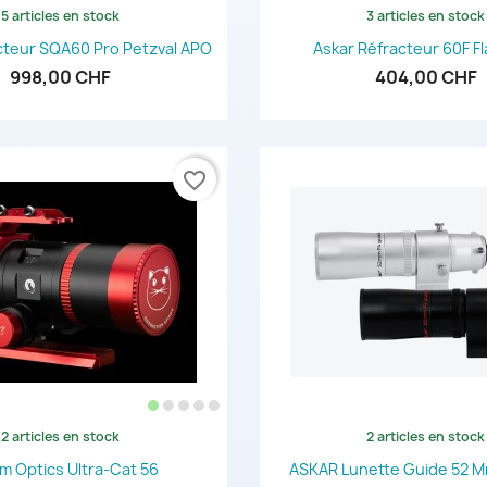
5 articles en stock
3 articles en stock
Aperçu rapide
Aperçu rapi


cteur SQA60 Pro Petzval APO
Askar Réfracteur 60F Fl
998,00 CHF
404,00 CHF
favorite_border
2 articles en stock
2 articles en stock
Aperçu rapide
Aperçu rapi


am Optics Ultra-Cat 56
ASKAR Lunette Guide 52 M