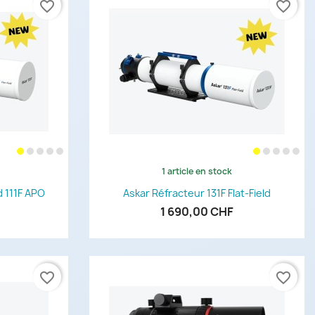
favorite_border
favorite_border
1 article en stock
de
Aperçu rapide

d 111F APO
Askar Réfracteur 131F Flat-Field
1 690,00 CHF
favorite_border
favorite_border