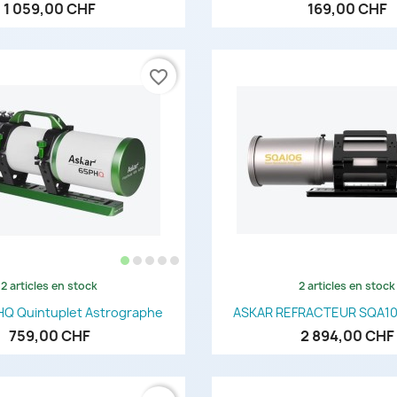
1 059,00 CHF
169,00 CHF
favorite_border
2 articles en stock
2 articles en stock
Aperçu rapide
Aperçu rapi


HQ Quintuplet Astrographe
ASKAR REFRACTEUR SQA10
759,00 CHF
2 894,00 CHF