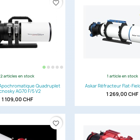
favorite_border
2 articles en stock
1 article en stock
Aperçu rapide
Aperçu rapi


 Apochromatique Quadruplet
Askar Réfracteur Flat-Fiel
cnosky AG70 F/5 V2
1 269,00 CHF
1 109,00 CHF
favorite_border