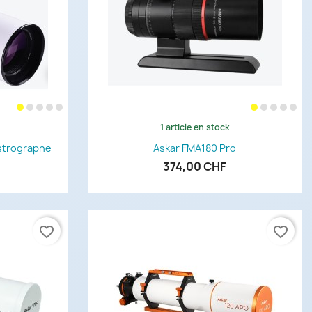
1 article en stock
de
Aperçu rapide

strographe
Askar FMA180 Pro
374,00 CHF
favorite_border
favorite_border