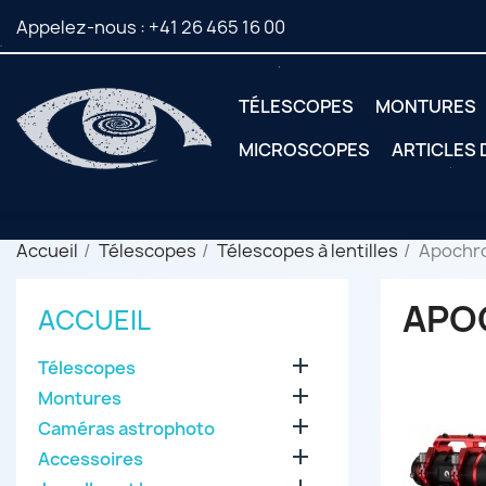
Appelez-nous :
+41 26 465 16 00
TÉLESCOPES
MONTURES
MICROSCOPES
ARTICLES
Accueil
Télescopes
Télescopes à lentilles
Apochr
APO
ACCUEIL

Télescopes

Montures

Caméras astrophoto

Accessoires