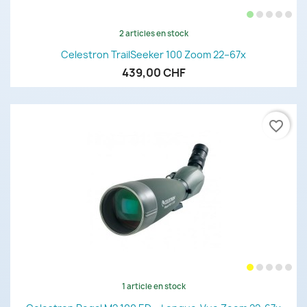
2 articles en stock
Celestron TrailSeeker 100 Zoom 22–67x
439,00 CHF
favorite_border
1 article en stock