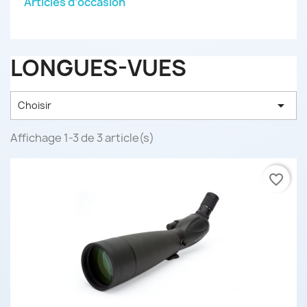
Articles d’occasion
LONGUES-VUES

Choisir
Affichage 1-3 de 3 article(s)
favorite_border