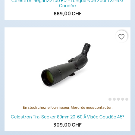
Celestron Regal M2 100 ED – Longue-Vue Zoom 22-67x
Coudée
889,00 CHF
favorite_border
En stock chez le fournisseur. Merci de nous contacter.
Celestron TrailSeeker 80mm 20-60 À Visée Coudée 45°
309,00 CHF