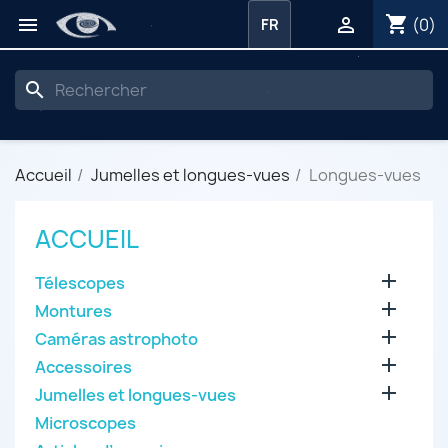
shopping_cart


(0)
FR
search
Accueil
Jumelles et longues-vues
Longues-vues
ACCUEIL

Télescopes

Montures

Caméras astrophoto

Accessoires

Jumelles et longues-vues
Microscopes