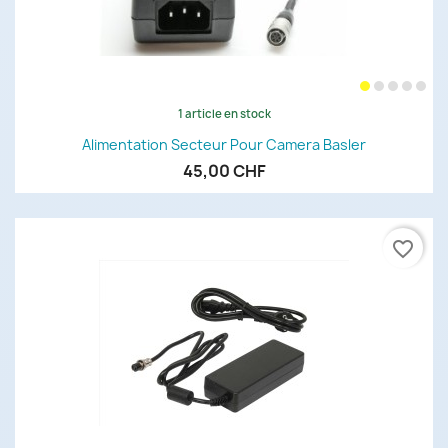
1 article en stock
Alimentation Secteur Pour Camera Basler
45,00 CHF
favorite_border