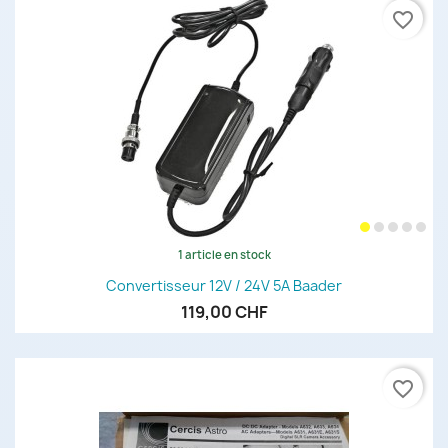
favorite_border
1 article en stock
Convertisseur 12V / 24V 5A Baader
119,00 CHF
favorite_border