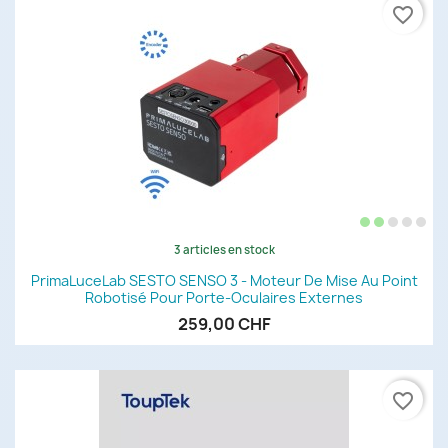
favorite_border
3 articles en stock
PrimaLuceLab SESTO SENSO 3 - Moteur De Mise Au Point
Robotisé Pour Porte-Oculaires Externes
259,00 CHF
favorite_border