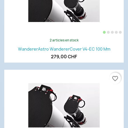
2 articles en stock
WandererAstro WandererCover V4-EC 100 Mm
279,00 CHF
favorite_border