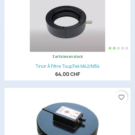
3 articles en stock
Tiroir À Filtre ToupTek M42/M54
64,00 CHF
favorite_border