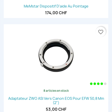
MeMstar Dispositif D’aide Au Pointage
174,00 CHF
favorite_border
8 articles en stock
Adaptateur ZWO ASI Vers Canon EOS Pour EFW 50,8 Mm
(2")
53,00 CHF