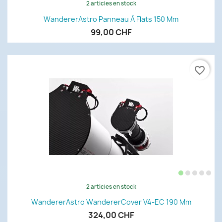
2 articles en stock
WandererAstro Panneau À Flats 150 Mm
99,00 CHF
favorite_border
2 articles en stock
WandererAstro WandererCover V4-EC 190 Mm
324,00 CHF