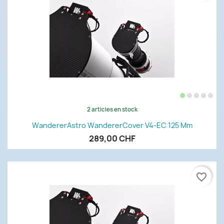
2 articles en stock
WandererAstro WandererCover V4-EC 125 Mm
289,00 CHF
favorite_border