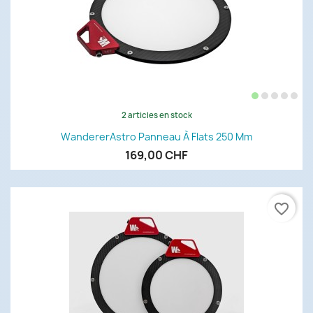
2 articles en stock
WandererAstro Panneau À Flats 250 Mm
169,00 CHF
favorite_border