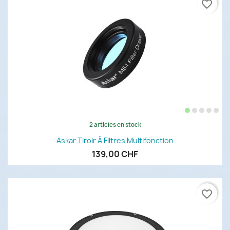
favorite_border
2 articles en stock
Askar Tiroir À Filtres Multifonction
139,00 CHF
favorite_border