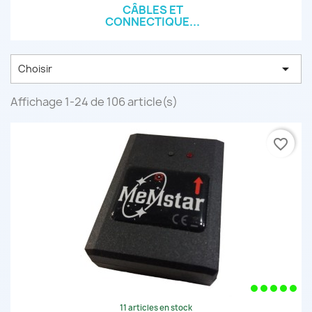
CÂBLES ET
CONNECTIQUE...

Choisir
Affichage 1-24 de 106 article(s)
favorite_border
11 articles en stock