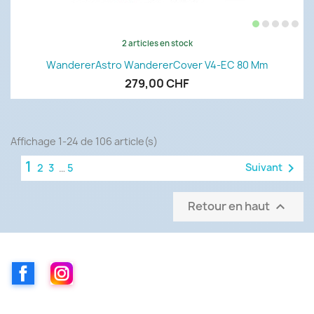
2 articles en stock
WandererAstro WandererCover V4-EC 80 Mm
279,00 CHF
Affichage 1-24 de 106 article(s)
1

Suivant
2
3
…
5
Retour en haut

Facebook
Instagram