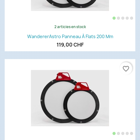
2 articles en stock
WandererAstro Panneau À Flats 200 Mm
119,00 CHF
favorite_border