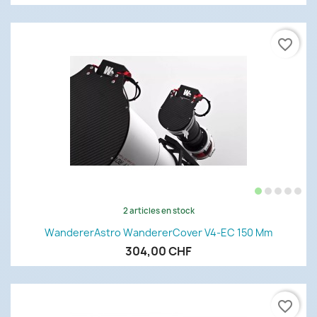
favorite_border
2 articles en stock
WandererAstro WandererCover V4-EC 150 Mm
304,00 CHF
favorite_border