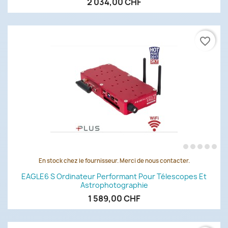
2 034,00 CHF
favorite_border
En stock chez le fournisseur. Merci de nous contacter.
EAGLE6 S Ordinateur Performant Pour Télescopes Et
Astrophotographie
1 589,00 CHF