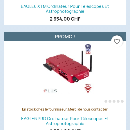
EAGLE6 XTM Ordinateur Pour Télescopes Et
Astrophotographie
2 654,00 CHF
PROMO !
favorite_border
En stock chez le fournisseur. Merci de nous contacter.
EAGLE6 PRO Ordinateur Pour Télescopes Et
Astrophotographie