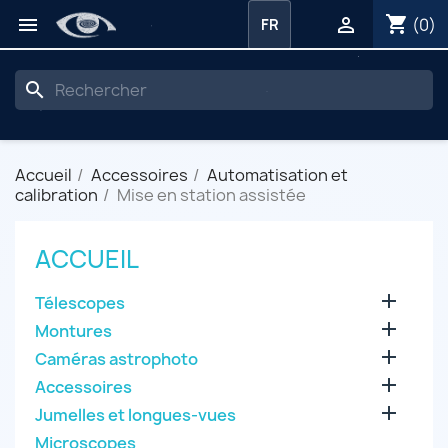
shopping_cart


(0)
FR
search
Accueil
Accessoires
Automatisation et
calibration
Mise en station assistée
ACCUEIL

Télescopes

Montures

Caméras astrophoto

Accessoires

Jumelles et longues-vues
Microscopes