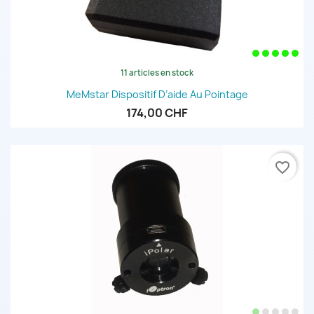
11 articles en stock
MeMstar Dispositif D’aide Au Pointage
174,00 CHF
favorite_border