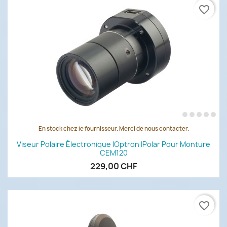
favorite_border
En stock chez le fournisseur. Merci de nous contacter.
Viseur Polaire Électronique IOptron IPolar Pour Monture
CEM120
229,00 CHF
favorite_border