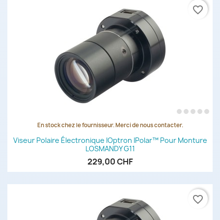
favorite_border
En stock chez le fournisseur. Merci de nous contacter.
Viseur Polaire Électronique IOptron IPolar™ Pour Monture
LOSMANDY G11
229,00 CHF
favorite_border