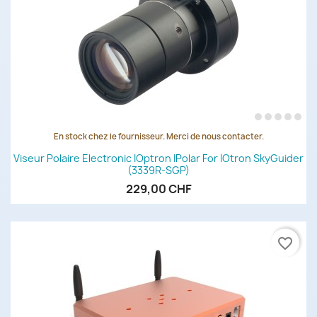
En stock chez le fournisseur. Merci de nous contacter.
Viseur Polaire Electronic IOptron IPolar For IOtron SkyGuider
(3339R-SGP)
229,00 CHF
favorite_border