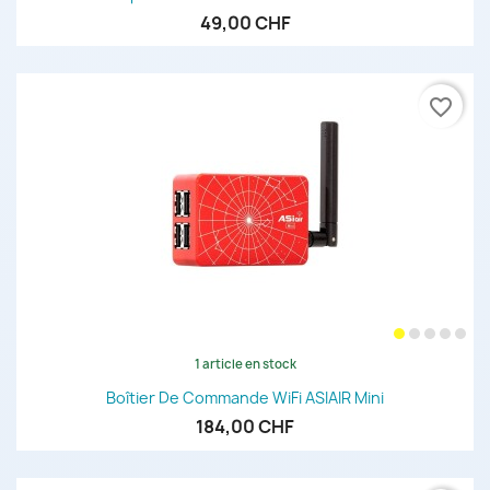
49,00 CHF
favorite_border
1 article en stock
Boîtier De Commande WiFi ASIAIR Mini
184,00 CHF