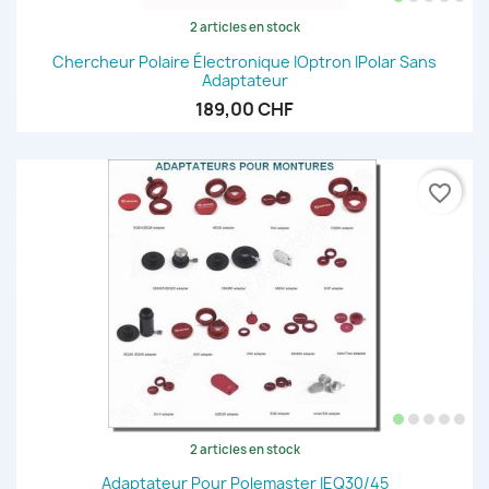
2 articles en stock
Chercheur Polaire Électronique IOptron IPolar Sans
Adaptateur
189,00 CHF
favorite_border
2 articles en stock
Adaptateur Pour Polemaster IEQ30/45