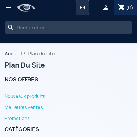
shopping_cart


(0)
FR
search
Accueil
Plan du site
Plan Du Site
NOS OFFRES
Nouveaux produits
Meilleures ventes
Promotions
CATÉGORIES