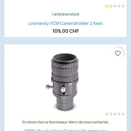
1 article en stock
Losmandy VCM Cameraholder 2 Axes
109,00 CHF
favorite_border
En stock chez le fournisseur. Merci de nous contacter.