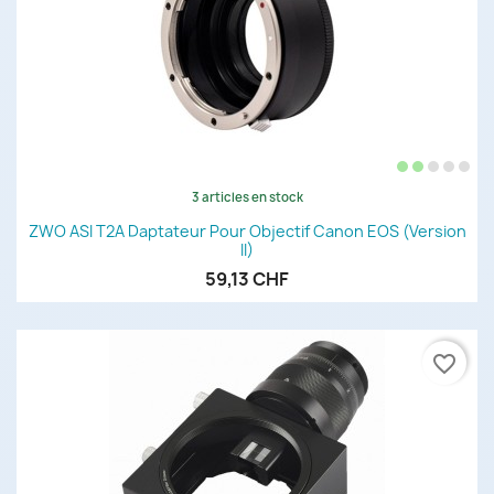
3 articles en stock
ZWO ASI T2A Daptateur Pour Objectif Canon EOS (version
II)
59,13 CHF
favorite_border