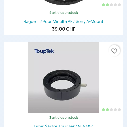
4 articles en stock
Bague T2 Pour Minolta AF / Sony A-Mount
39,00 CHF
favorite_border
3 articles en stock
Tiroir À Filtre ToupTek M42/M54