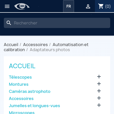
shopping_cart


(0)
FR
search
Accueil
Accessoires
Automatisation et
calibration
Adaptateurs photos
ACCUEIL

Télescopes

Montures

Caméras astrophoto

Accessoires

Jumelles et longues-vues
Microscopes