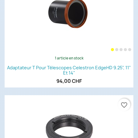
1 article en stock
Adaptateur T Pour Télescopes Celestron EdgeHD 9.25", 11"
Et 14"
94,00 CHF
favorite_border