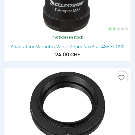
4 articles en stock
Adaptateur Maksutov Vers T2 Pour NexStar 4SE Et C90
24,00 CHF
favorite_border