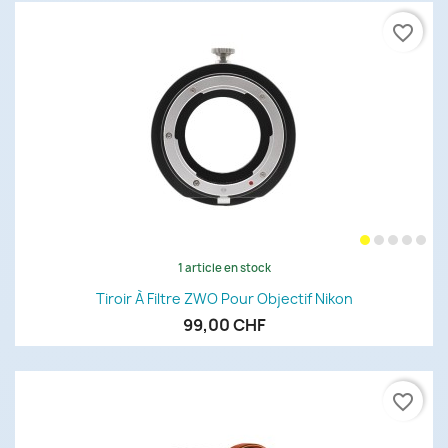
favorite_border
1 article en stock
Tiroir À Filtre ZWO Pour Objectif Nikon
99,00 CHF
favorite_border