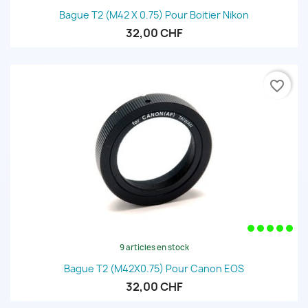
Bague T2 (M42 X 0.75) Pour Boitier Nikon
32,00 CHF
favorite_border
9 articles en stock
Bague T2 (M42X0.75) Pour Canon EOS
32,00 CHF