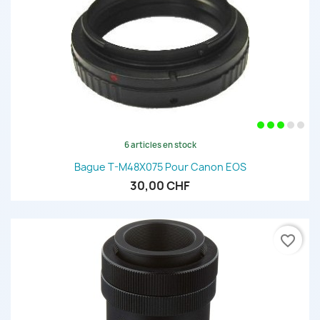
6 articles en stock
Bague T-M48X075 Pour Canon EOS
30,00 CHF
favorite_border