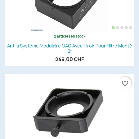
2 articles en stock
Antlia Système Modulaire OAG Avec Tiroir Pour Filtre Monté
2″
249,00 CHF
favorite_border