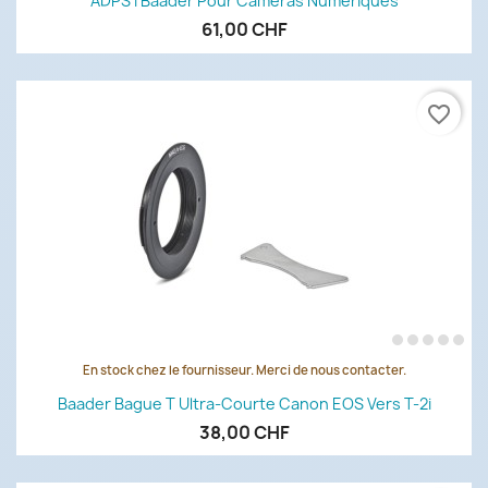
ADPS I Baader Pour Caméras Numériques
61,00 CHF
favorite_border
En stock chez le fournisseur. Merci de nous contacter.
Baader Bague T Ultra-Courte Canon EOS Vers T-2i
38,00 CHF