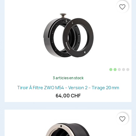
favorite_border
3 articles en stock
Tiroir À Filtre ZWO M54 – Version 2 – Tirage 20 Mm
64,00 CHF
favorite_border