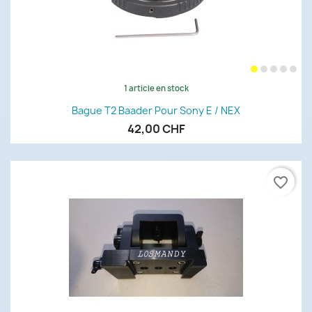
1 article en stock
Bague T2 Baader Pour Sony E / NEX
42,00 CHF
favorite_border