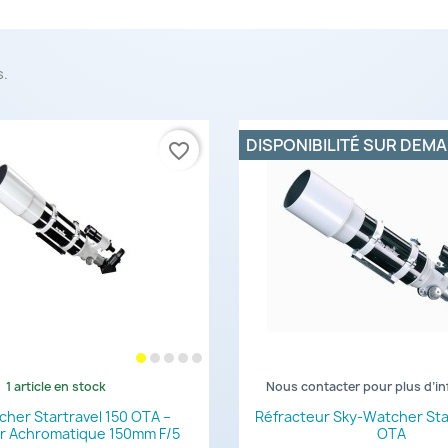
s.
DISPONIBILITÉ SUR DEM
favorite_border
1 article en stock
Nous contacter pour plus d’i
Aperçu rapide
Aperçu rapi


her Startravel 150 OTA –
Réfracteur Sky-Watcher Sta
r Achromatique 150mm F/5
OTA