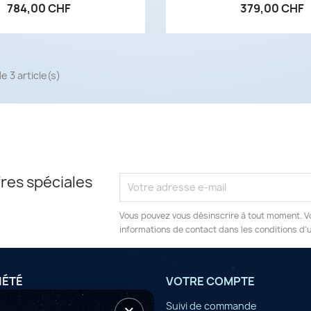
784,00 CHF
379,00 CHF
e 3 article(s)
res spéciales
Vous pouvez vous désinscrire à tout moment. V
informations de contact dans les conditions d'ut
IÉTÉ
VOTRE COMPTE
tilisation
Suivi de commande