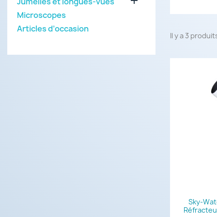

Jumelles et longues-vues
Microscopes
Articles d’occasion
Il y a 3 produit
Sky-Watc
Réfracteu