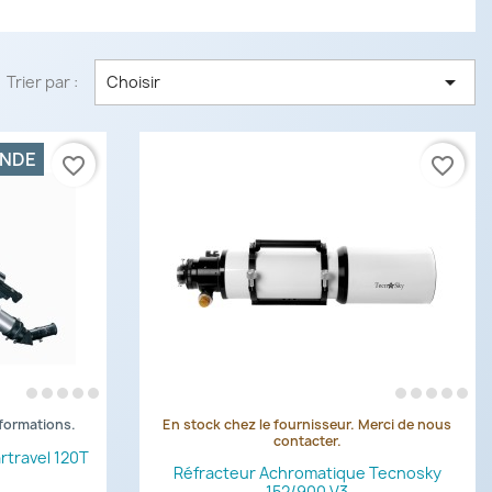

Trier par :
Choisir
ANDE
favorite_border
favorite_border
nformations.
En stock chez le fournisseur. Merci de nous
de
Aperçu rapide

contacter.
rtravel 120T
Réfracteur Achromatique Tecnosky
152/900 V3