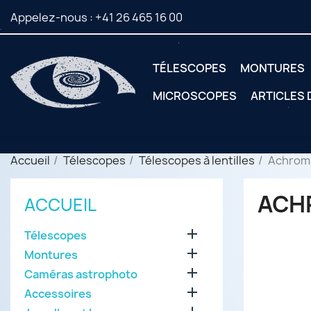
Appelez-nous :
+41 26 465 16 00
TÉLESCOPES
MONTURES
MICROSCOPES
ARTICLES
Accueil
Télescopes
Télescopes à lentilles
Achrom
ACH
ACCUEIL

Télescopes

Montures

Caméras astrophoto

Accessoires