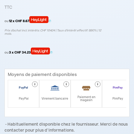
TTC
ou
12 x CHF 8.67
Prix d’achat incl. intérêts: CHF 104.04 | Taux d‘intérêt effectif: 9.90% | 12
mois.
ou
3 x CHF 34.23
Moyens de paiement disponibles
i
i
i
i
Paiement en
PayPal
Virement bancaire
PimPay
magasin
Habituellement disponible chez le fournisseur. Merci de nous
contacter pour plus d'informations.