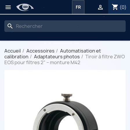
shopping_cart


(0)
FR
search
Accueil
Accessoires
Automatisation et
calibration
Adaptateurs photos
Tiroir à filtre ZWO
EOS pour filtres 2" – monture M42