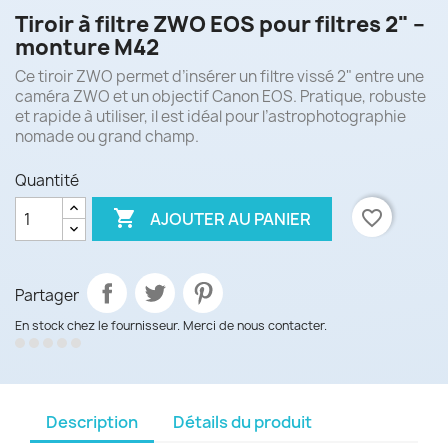
Tiroir à filtre ZWO EOS pour filtres 2" –
monture M42
Ce tiroir ZWO permet d’insérer un filtre vissé 2" entre une
caméra ZWO et un objectif Canon EOS. Pratique, robuste
et rapide à utiliser, il est idéal pour l’astrophotographie
nomade ou grand champ.
Quantité

favorite_border
AJOUTER AU PANIER
Partager
En stock chez le fournisseur. Merci de nous contacter.
Description
Détails du produit