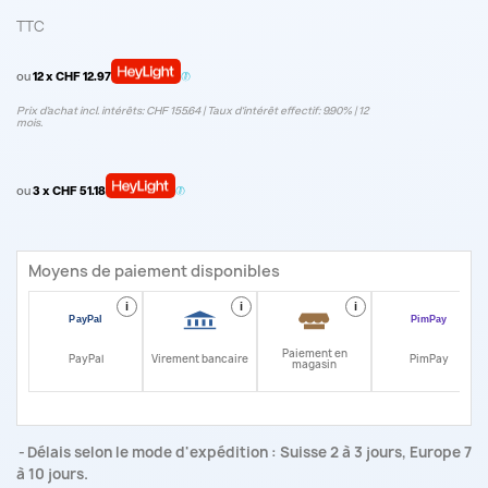
TTC
ou
12 x CHF 12.97
Prix d’achat incl. intérêts: CHF 155.64 | Taux d‘intérêt effectif: 9.90% | 12
mois.
ou
3 x CHF 51.18
Moyens de paiement disponibles
i
i
i
i
Paiement en
PayPal
Virement bancaire
PimPay
magasin
Délais selon le mode d'expédition : Suisse 2 à 3 jours, Europe 7
à 10 jours.