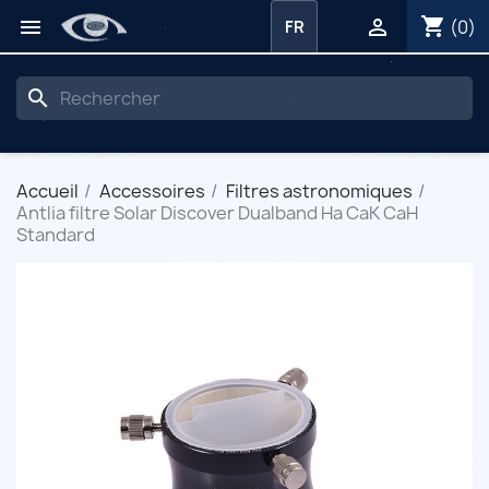
shopping_cart


(0)
FR
search
Accueil
Accessoires
Filtres astronomiques
Antlia filtre Solar Discover Dualband Ha CaK CaH
Standard