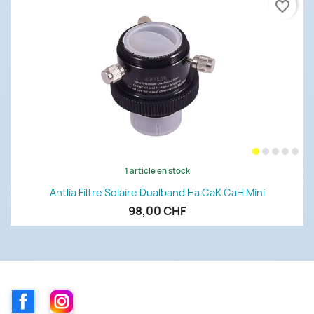
favorite_border
1 article en stock
Antlia Filtre Solaire Dualband Ha CaK CaH Mini
98,00 CHF
Facebook
Instagram