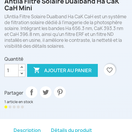
Antlia Filtre Solaire Dualband Ha CaK
CaH Mini
L’Antlia Filtre Solaire Dualband Ha CaK CaH est un système
de filtration solaire dédié à l’imagerie de la photosphère
solaire. Intégrant les bandes Ha 656.3 nm, CaK 393.3 nm
et CaH 396.8 nm, ainsi qu’un filtre ERF et un filtre ND
installés en usine, il améliore le contraste, la netteté et la
visibilité des détails solaires.
Quantité

favorite_border
AJOUTER AU PANIER
Partager
1 article en stock
Description
Détails du produit