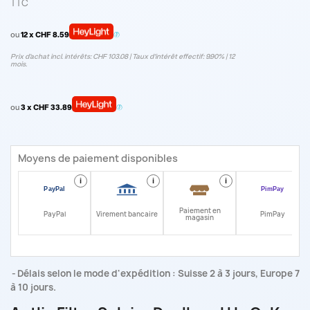
TTC
ou
12 x CHF 8.59
Prix d’achat incl. intérêts: CHF 103.08 | Taux d‘intérêt effectif: 9.90% | 12
mois.
ou
3 x CHF 33.89
Moyens de paiement disponibles
i
i
i
i
Paiement en
PayPal
Virement bancaire
PimPay
magasin
Délais selon le mode d'expédition : Suisse 2 à 3 jours, Europe 7
à 10 jours.