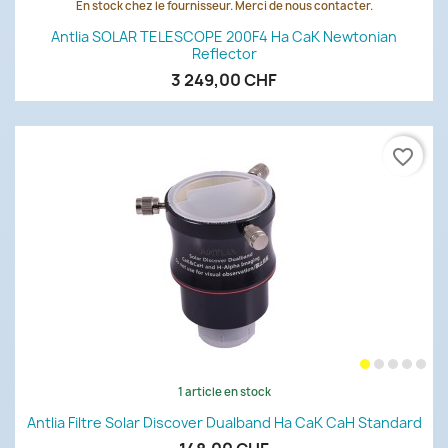
En stock chez le fournisseur. Merci de nous contacter.
Antlia SOLAR TELESCOPE 200F4 Ha CaK Newtonian
Reflector
3 249,00 CHF
favorite_border
1 article en stock
Antlia Filtre Solar Discover Dualband Ha CaK CaH Standard