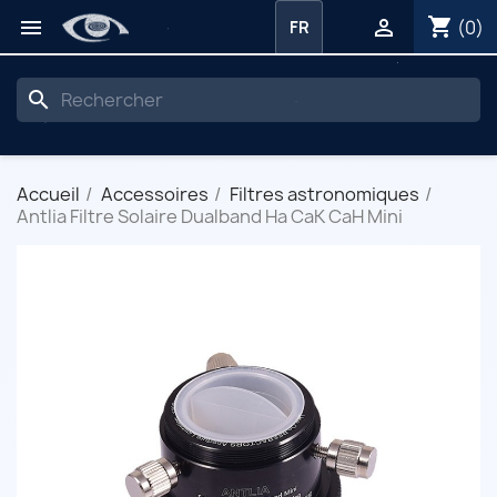
shopping_cart


(0)
FR
search
Accueil
Accessoires
Filtres astronomiques
Antlia Filtre Solaire Dualband Ha CaK CaH Mini