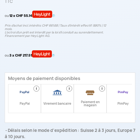
TTC
ou
12 x CHF 55.14
Prix d’achat incl. intérêts: CHF 661.68 | Taux d‘intérêt effectif: 9.90% | 12
mois.
L'octroi d'un prêt est interdit par la loi s'il conduit au surendettement.
Financement par HeyLight AG.
ou
3 x CHF 217.51
Moyens de paiement disponibles
i
i
i
i
Paiement en
PayPal
Virement bancaire
PimPay
magasin
Délais selon le mode d'expédition : Suisse 2 à 3 jours, Europe 7
à 10 jours.