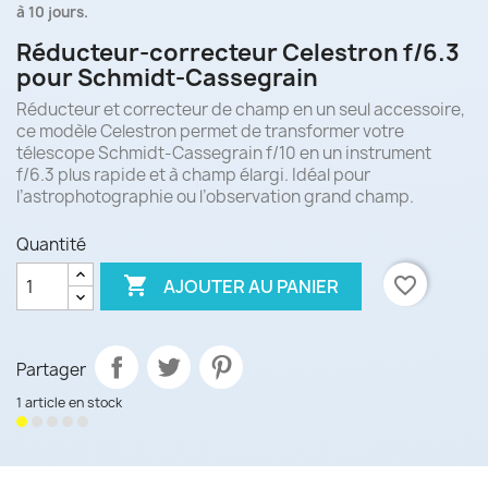
à 10 jours.
Réducteur-correcteur Celestron f/6.3
pour Schmidt-Cassegrain
Réducteur et correcteur de champ en un seul accessoire,
ce modèle Celestron permet de transformer votre
télescope Schmidt-Cassegrain f/10 en un instrument
f/6.3 plus rapide et à champ élargi. Idéal pour
l’astrophotographie ou l’observation grand champ.
Quantité

favorite_border
AJOUTER AU PANIER
Partager
1 article en stock