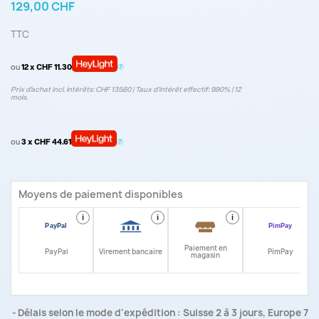
129,00 CHF
TTC
ou
12 x CHF 11.30
Prix d’achat incl. intérêts: CHF 135.60 | Taux d‘intérêt effectif: 9.90% | 12
mois.
ou
3 x CHF 44.61
Moyens de paiement disponibles
i
i
i
i
Paiement en
PayPal
Virement bancaire
PimPay
magasin
Délais selon le mode d'expédition : Suisse 2 à 3 jours, Europe 7