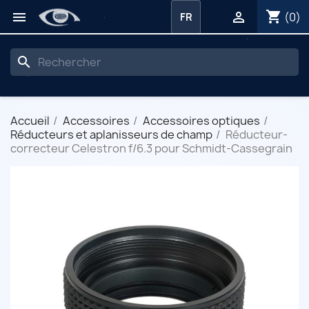
shopping_cart


(0)
FR
search
Accueil
Accessoires
Accessoires optiques
Réducteurs et aplanisseurs de champ
Réducteur-
correcteur Celestron f/6.3 pour Schmidt-Cassegrain