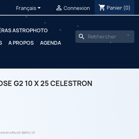
shopping_cart


Panier
(0)
Français
Connexion
ÉRAS ASTROPHOTO
search
S
A PROPOS
AGENDA
SE G2 10 X 25 CELESTRON
ntérêt effectif: 9.90% | 12