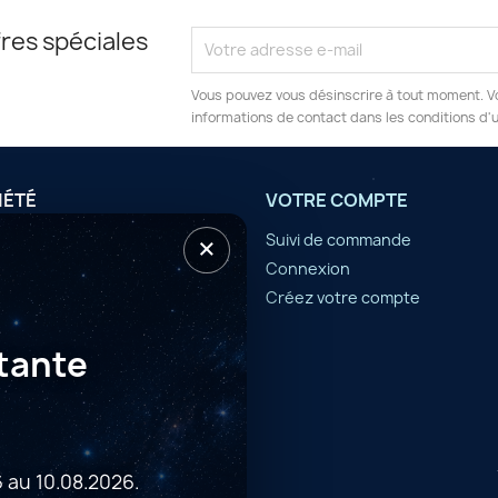
res spéciales
Vous pouvez vous désinscrire à tout moment. V
informations de contact dans les conditions d'ut
IÉTÉ
VOTRE COMPTE
×
tilisation
Suivi de commande
Connexion
er
Créez votre compte
tante
 au 10.08.2026.