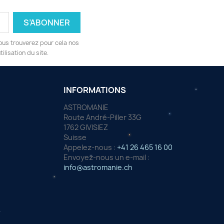
ous trouverez pour cela nos
ilisation du site.
INFORMATIONS
ASTROMANIE
Route André-Piller 33G
1762 GIVISIEZ
Suisse
Appelez-nous :
+41 26 465 16 00
Envoyez-nous un e-mail :
info@astromanie.ch