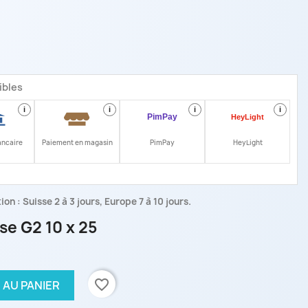
ibles
i
i
i
i
ancaire
Paiement en magasin
PimPay
HeyLight
on : Suisse 2 à 3 jours, Europe 7 à 10 jours.
e G2 10 x 25
favorite_border
 AU PANIER