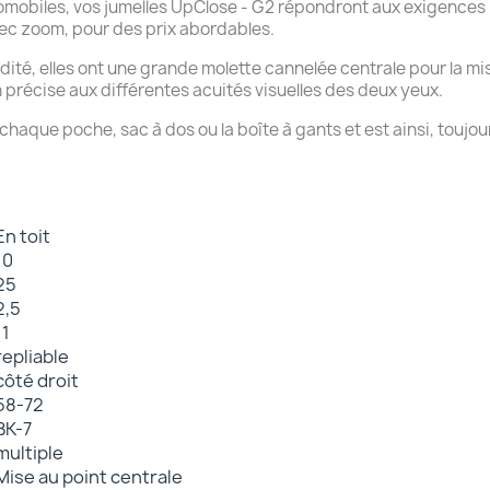
tomobiles, vos
jumelles UpClose - G2
répondront aux exigences l
vec zoom, pour des prix abordables.
idité, elles ont une grande molette cannelée centrale pour la mi
n précise aux différentes acuités visuelles des deux yeux.
 chaque poche, sac à dos ou la boîte à gants et est ainsi, toujou
En toit
10
25
2,5
11
repliable
côté droit
58-72
BK-7
multiple
Mise au point centrale