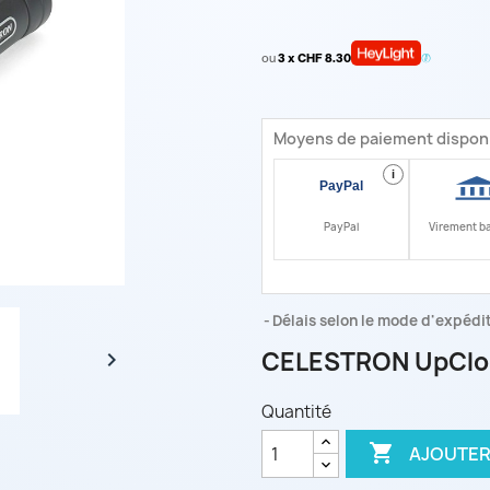
ou
3 x CHF 8.30
Moyens de paiement dispon
i
PayPal
Virement b
Délais selon le mode d'expéditi
CELESTRON UpClos

Quantité

AJOUTER