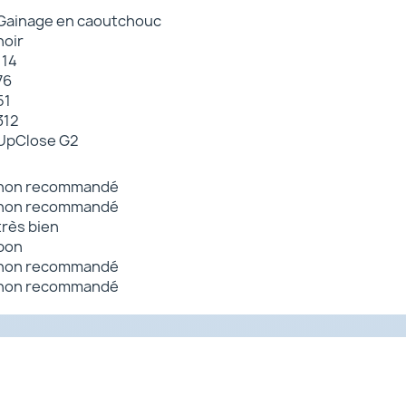
Gainage en caoutchouc
noir
114
76
51
312
UpClose G2
non recommandé
non recommandé
très bien
bon
non recommandé
non recommandé