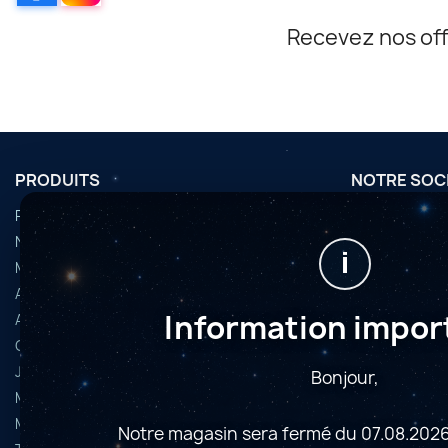
Recevez nos off
PRODUITS
NOTRE SOC
Promotions
Conditions d'u
Nouveaux produits
Horaires
i
Meilleures ventes
Nous contact
Accessoires
Plan du site
Information impor
Articles d’occasion
Magasins
Caméras astrophoto
Jumelles et longues-vues
Bonjour,
Microscopes
Montures
Notre magasin sera fermé du 07.08.2026