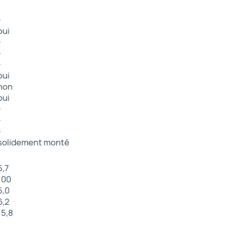
-
oui
-
-
-
oui
non
oui
-
-
-
solidement monté
5,7
100
5,0
6,2
15,8