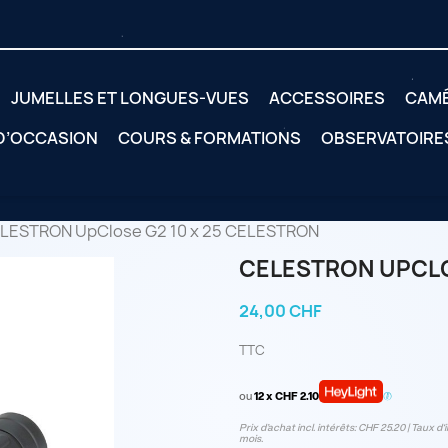
JUMELLES ET LONGUES-VUES
ACCESSOIRES
CAM
 D’OCCASION
COURS & FORMATIONS
OBSERVATOIRE
LESTRON UpClose G2 10 x 25 CELESTRON
CELESTRON UPCLO
24,00 CHF
TTC
ou
12 x CHF 2.10
Prix d’achat incl. intérêts: CHF 25.20 | Taux d‘i
mois.