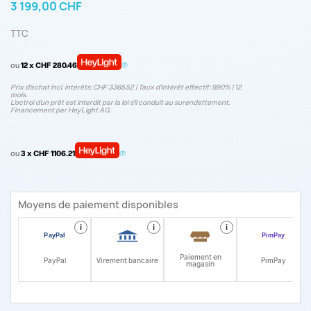
3 199,00 CHF
TTC
ou
12 x CHF 280.46
Prix d’achat incl. intérêts: CHF 3365.52 | Taux d‘intérêt effectif: 9.90% | 12
mois.
L'octroi d'un prêt est interdit par la loi s'il conduit au surendettement.
Financement par HeyLight AG.
ou
3 x CHF 1106.21
Moyens de paiement disponibles
i
i
i
i
Paiement en
PayPal
Virement bancaire
PimPay
magasin