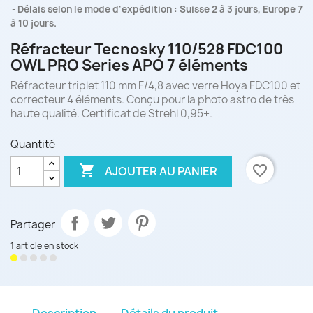
Délais selon le mode d'expédition : Suisse 2 à 3 jours, Europe 7
à 10 jours.
Réfracteur Tecnosky 110/528 FDC100
OWL PRO Series APO 7 éléments
Réfracteur triplet 110 mm F/4,8 avec verre Hoya FDC100 et
correcteur 4 éléments. Conçu pour la photo astro de très
haute qualité. Certificat de Strehl 0,95+.
Quantité

favorite_border
AJOUTER AU PANIER
Partager
1 article en stock
Description
Détails du produit