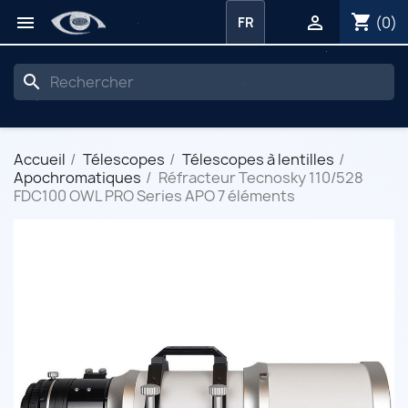
shopping_cart


(0)
FR
search
Accueil
Télescopes
Télescopes à lentilles
Apochromatiques
Réfracteur Tecnosky 110/528
FDC100 OWL PRO Series APO 7 éléments