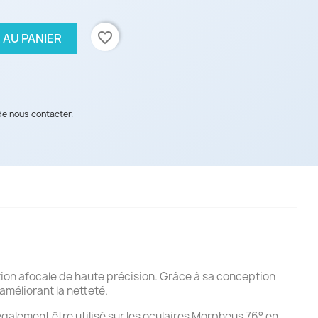
favorite_border
 AU PANIER
de nous contacter.
tion afocale de haute précision. Grâce à sa conception
 améliorant la netteté.
 également être utilisé sur les oculaires Morpheus 76° en