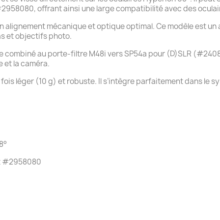
58080, offrant ainsi une large compatibilité avec des ocula
 un alignement mécanique et optique optimal. Ce modèle est un
 et objectifs photo.
t être combiné au porte-filtre M48i vers SP54a pour (D)SLR (#240
e et la caméra.
 fois léger (10 g) et robuste. Il s’intègre parfaitement dans l
8°
et #2958080