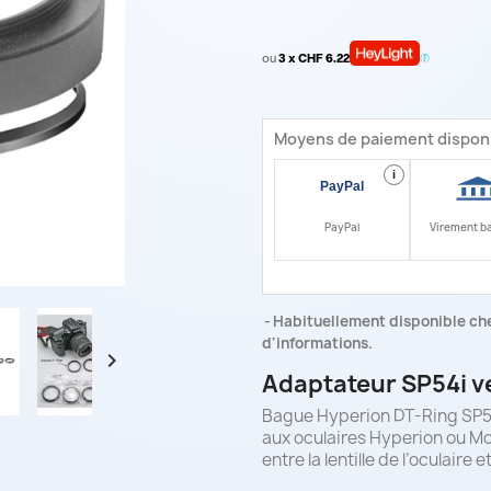
ou
3 x CHF 6.22
Moyens de paiement dispon
i
PayPal
Virement b
Habituellement disponible che
d'informations.

Adaptateur SP54i v
Bague Hyperion DT-Ring SP54
aux oculaires Hyperion ou M
entre la lentille de l’oculaire 