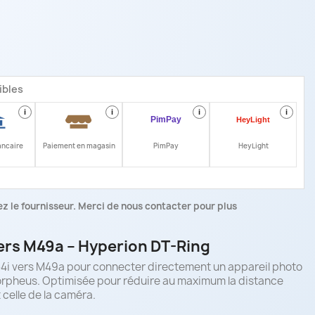
ibles
i
i
i
i
ancaire
Paiement en magasin
PimPay
HeyLight
z le fournisseur. Merci de nous contacter pour plus
ers M49a – Hyperion DT-Ring
i vers M49a pour connecter directement un appareil photo
orpheus. Optimisée pour réduire au maximum la distance
et celle de la caméra.