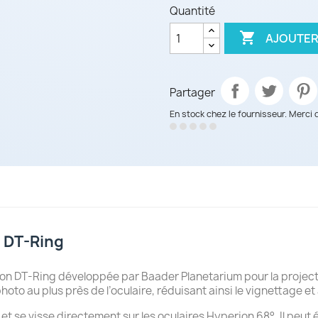
Quantité

AJOUTER
Partager
En stock chez le fournisseur. Merci 
 DT-Ring
rion DT-Ring développée par Baader Planetarium pour la projec
hoto au plus près de l’oculaire, réduisant ainsi le vignettage et
 et se visse directement sur les oculaires Hyperion 68°. Il peut