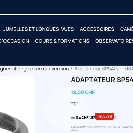
JUMELLES ET LONGUES-VUES
ACCESSOIRES
CAM
 D’OCCASION
COURS & FORMATIONS
OBSERVATOIRE
gues allonge et de conversion
Adaptateur SP54i vers M
ADAPTATEUR SP54I
18,00 CHF
TTC
ou
12 x CHF 1.57
Prix d’achat incl. intérêts: CHF 18.84 | Taux d‘i
mois.