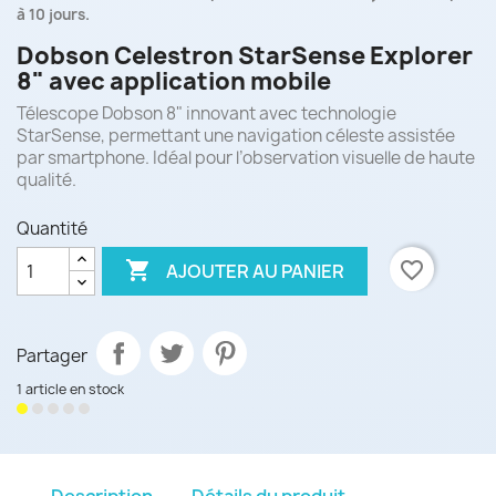
à 10 jours.
Dobson Celestron StarSense Explorer
8" avec application mobile
Télescope Dobson 8" innovant avec technologie
StarSense, permettant une navigation céleste assistée
par smartphone. Idéal pour l’observation visuelle de haute
qualité.
Quantité

favorite_border
AJOUTER AU PANIER
Partager
1 article en stock
Description
Détails du produit