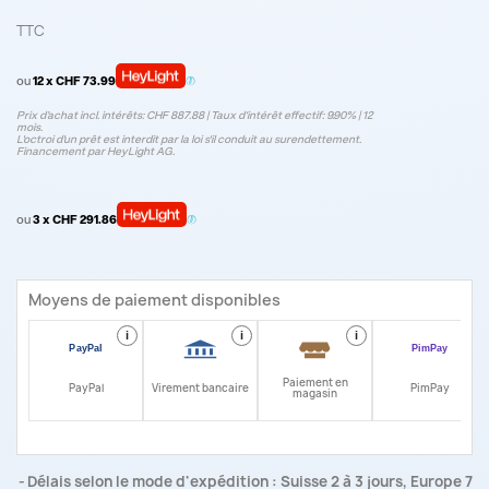
TTC
ou
12 x CHF 73.99
Prix d’achat incl. intérêts: CHF 887.88 | Taux d‘intérêt effectif: 9.90% | 12
mois.
L'octroi d'un prêt est interdit par la loi s'il conduit au surendettement.
Financement par HeyLight AG.
ou
3 x CHF 291.86
Moyens de paiement disponibles
i
i
i
i
Paiement en
PayPal
Virement bancaire
PimPay
magasin
Délais selon le mode d'expédition : Suisse 2 à 3 jours, Europe 7