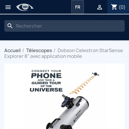
shopping_cart


(0)
FR
search
Accueil
Télescopes
Dobson Celestron StarSense
Explorer 8" avec application mobile