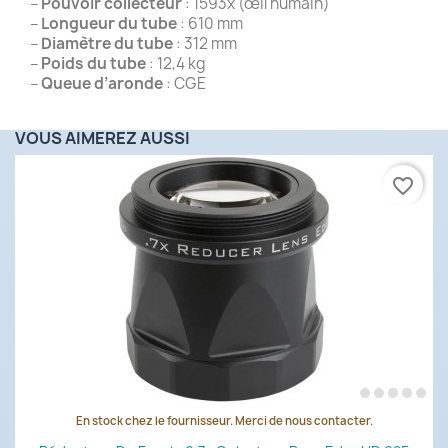
–
Pouvoir collecteur
: 1593x (œil humain)
–
Longueur du tube
: 610 mm
–
Diamètre du tube
: 312 mm
–
Poids du tube
: 12,4 kg
–
Queue d’aronde
: CGE
VOUS AIMEREZ AUSSI
favorite_border
En stock chez le fournisseur. Merci de nous contacter.