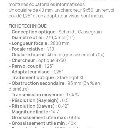
montures équatoriales informatisées.
Un oculaire de 40 mm, un chercheur 9x50, un renvoi
coudé 1,25" et un adaptateur visuel sont inclus.
FICHE TECHNIQUE
–
Conception optique
: Schmidt-Cassegrain
–
Diamètre utile
: 279,4 mm (11")
–
Longueur focale
: 2800 mm
–
Focale relative
: f/10
–
Oculaire fourni
: 40 mm (grossissement 70x)
–
Chercheur
: optique 9x50
–
Renvoi coudé
: 1,25"
–
Adaptateur visuel
: 1,25"
–
Traitement optique
: StarBright XLT
–
Obstruction secondaire
: 95 mm (34 % en
diamètre)
–
Transmission moyenne
: 97,4 %
–
Résolution (Rayleigh)
: 0,5"
–
Résolution (Dawes)
: 0,42"
–
Magnitude limite
: 14,7
–
Grossissement utile max
: 660x
–
Grossissement utile min
: 40x