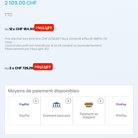
2 109,00 CHF
TTC
ou
12 x CHF 184.90
Prix d’achat incl. intérêts: CHF 2218.80 | Taux d‘intérêt effectif: 9.90% | 12
mois.
L'octroi d'un prêt est interdit par la loi s'il conduit au surendettement.
Financement par HeyLight AG.
ou
3 x CHF 729.29
Moyens de paiement disponibles
i
i
i
i
Paiement en
PayPal
Virement bancaire
PimPay
magasin