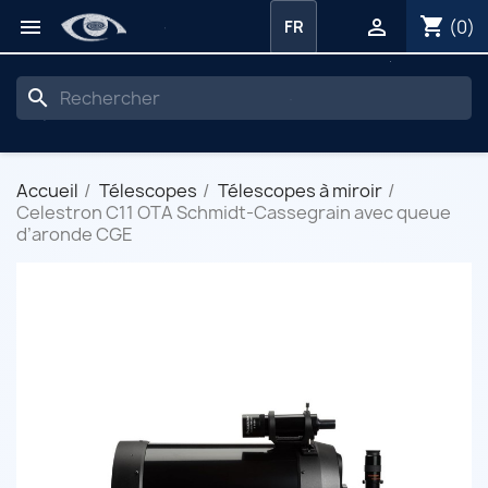
shopping_cart


(0)
FR
search
Accueil
Télescopes
Télescopes à miroir
Celestron C11 OTA Schmidt-Cassegrain avec queue
d’aronde CGE