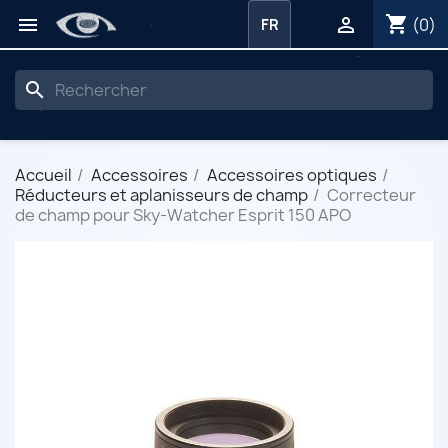
shopping_cart


(0)
FR
search
Accueil
Accessoires
Accessoires optiques
Réducteurs et aplanisseurs de champ
Correcteur
de champ pour Sky-Watcher Esprit 150 APO