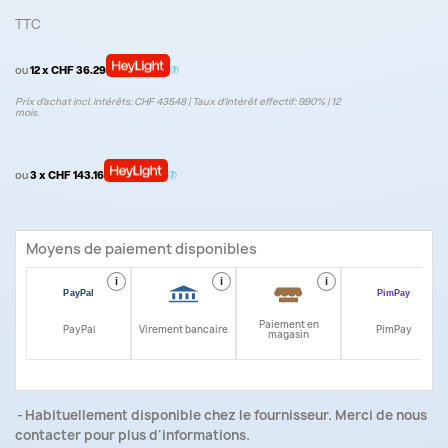
TTC
ou
12 x CHF 36.29
Prix d’achat incl. intérêts: CHF 435.48 | Taux d‘intérêt effectif: 9.90% | 12
mois.
ou
3 x CHF 143.16
Moyens de paiement disponibles
i
i
i
i
Paiement en
PayPal
Virement bancaire
PimPay
magasin
Habituellement disponible chez le fournisseur. Merci de nous
contacter pour plus d'informations.