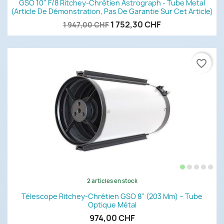
GSO 10" F/8 Ritchey-Chrétien Astrograph - Tube Metal
(article De Démonstration, Pas De Garantie Sur Cet Article)
1 752,30 CHF
1 947,00 CHF
favorite_border
2 articles en stock
Télescope Ritchey-Chrétien GSO 8" (203 Mm) – Tube
Optique Métal
974,00 CHF