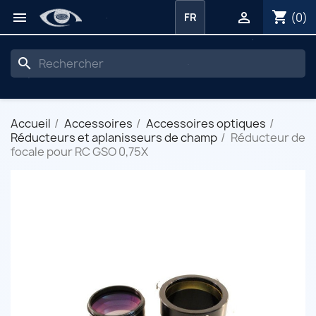
shopping_cart


(0)
FR
search
Accueil
Accessoires
Accessoires optiques
Réducteurs et aplanisseurs de champ
Réducteur de
focale pour RC GSO 0,75X