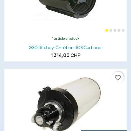
1 article en stock
GSO Ritchey-Chrétien RC8 Carbone:
1 314,00 CHF
favorite_border