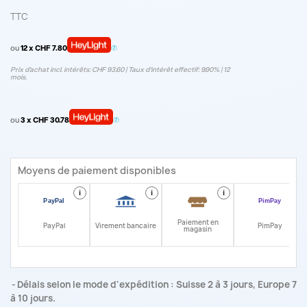
TTC
ou
12 x CHF 7.80
Prix d’achat incl. intérêts: CHF 93.60 | Taux d‘intérêt effectif: 9.90% | 12
mois.
ou
3 x CHF 30.78
Moyens de paiement disponibles
i
i
i
i
Paiement en
PayPal
Virement bancaire
PimPay
magasin
Délais selon le mode d'expédition : Suisse 2 à 3 jours, Europe 7
à 10 jours.