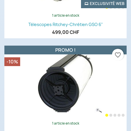
EXCLUSIVITÉ WEB
1 article en stock
Télescopes Ritchey-Chrétien GSO 6"
499,00 CHF
PROMO !
favorite_border
-10%
1 article en stock