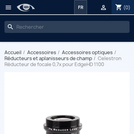
shopping_cart


(0)
FR
search
Accueil
Accessoires
Accessoires optiques
Réducteurs et aplanisseurs de champ
Celestron
Réducteur de focale 0,7x pour EdgeHD 1100