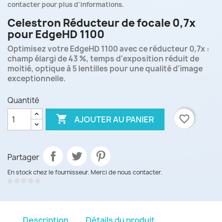
contacter pour plus d'informations.
Celestron Réducteur de focale 0,7x
pour EdgeHD 1100
Optimisez votre EdgeHD 1100 avec ce réducteur 0,7x :
champ élargi de 43 %, temps d'exposition réduit de
moitié, optique à 5 lentilles pour une qualité d'image
exceptionnelle.
Quantité

favorite_border
AJOUTER AU PANIER
Partager
En stock chez le fournisseur. Merci de nous contacter.
Description
Détails du produit