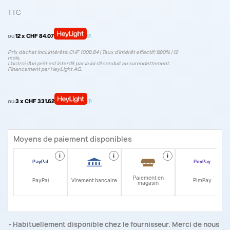
TTC
ou
12 x CHF 84.07
Prix d’achat incl. intérêts: CHF 1008.84 | Taux d‘intérêt effectif: 9.90% | 12
mois.
L'octroi d'un prêt est interdit par la loi s'il conduit au surendettement.
Financement par HeyLight AG.
ou
3 x CHF 331.62
Moyens de paiement disponibles
i
i
i
i
Paiement en
PayPal
Virement bancaire
PimPay
magasin
Habituellement disponible chez le fournisseur. Merci de nous