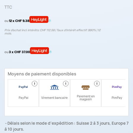
TTC
ou
12 x CHF 9.38
Prix d’achat incl. intérêts: CHF 112.56 | Taux d‘intérêt effectif: 9.90% | 12
mois.
ou
3 x CHF 37.00
Moyens de paiement disponibles
i
i
i
i
Paiement en
PayPal
Virement bancaire
PimPay
magasin
Délais selon le mode d'expédition : Suisse 2 à 3 jours, Europe 7
à 10 jours.