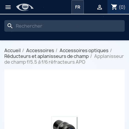
shopping_cart


(0)
FR
search
Accueil
Accessoires
Accessoires optiques
Réducteurs et aplanisseurs de champ
Applanisseur
de champ f/5.5 à f/6 réfracteurs APO