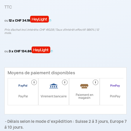
TTC
ou
12 x CHF 34.19
Prix d’achat incl. intérêts: CHF 410.28 | Taux d‘intérêt effectif: 9.90% | 12
mois.
ou
3 x CHF 134.86
Moyens de paiement disponibles
i
i
i
i
Paiement en
PayPal
Virement bancaire
PimPay
magasin
Délais selon le mode d'expédition : Suisse 2 à 3 jours, Europe 7
à 10 jours.