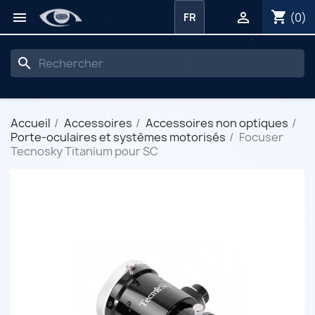
shopping_cart


(0)
FR
search
Accueil
Accessoires
Accessoires non optiques
Porte-oculaires et systèmes motorisés
Focuser
Tecnosky Titanium pour SC