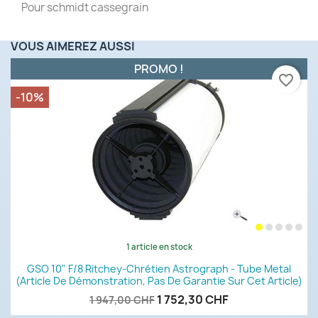
Pour schmidt cassegrain
VOUS AIMEREZ AUSSI
PROMO !
favorite_border
-10%
1 article en stock
GSO 10" F/8 Ritchey-Chrétien Astrograph - Tube Metal
(article De Démonstration, Pas De Garantie Sur Cet Article)
1 752,30 CHF
1 947,00 CHF