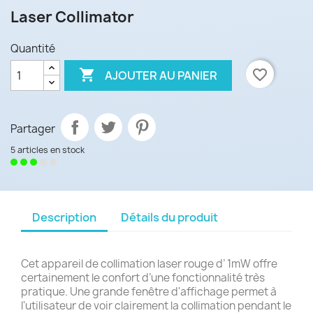
Laser Collimator
Quantité

favorite_border
AJOUTER AU PANIER
Partager
5 articles en stock
Description
Détails du produit
Cet appareil de collimation laser rouge d’ 1mW offre
certainement le confort d’une fonctionnalité très
pratique. Une grande fenêtre d'affichage permet à
l'utilisateur de voir clairement la collimation pendant le