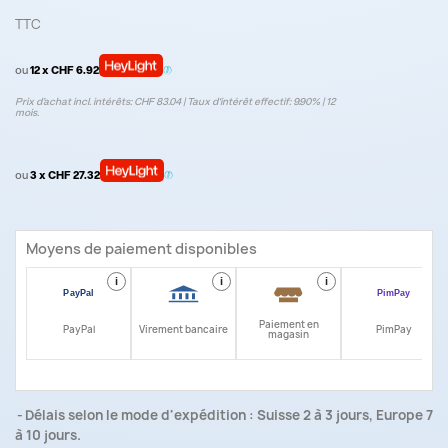
TTC
ou
12 x CHF 6.92
Prix d’achat incl. intérêts: CHF 83.04 | Taux d‘intérêt effectif: 9.90% | 12
mois.
ou
3 x CHF 27.32
Moyens de paiement disponibles
i
i
i
i
Paiement en
PayPal
Virement bancaire
PimPay
magasin
Délais selon le mode d'expédition : Suisse 2 à 3 jours, Europe 7
à 10 jours.