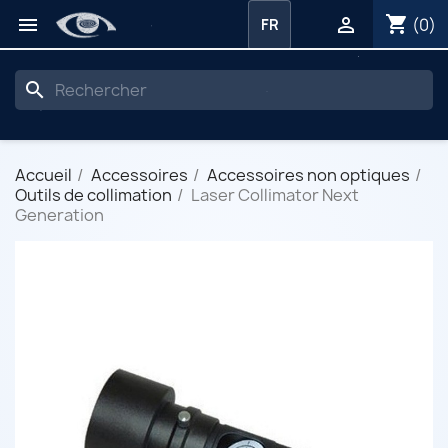
shopping_cart


(0)
FR
search
Accueil
Accessoires
Accessoires non optiques
Outils de collimation
Laser Collimator Next
Generation