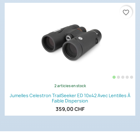
favorite_border
2 articles en stock
Jumelles Celestron TrailSeeker ED 10x42 Avec Lentilles À
Faible Dispersion
359,00 CHF