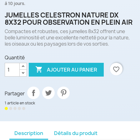
à 10 jours.
JUMELLES CELESTRON NATURE DX
8X32 POUR OBSERVATION EN PLEIN AIR
Compactes et robustes, ces jumelles 8x32 offrent une
belle luminosité et une excellente netteté pour la nature,
les oiseaux ou les paysages lors de vos sorties.
Quantité

favorite_border
AJOUTER AU PANIER
Partager
1 article en stock
Description
Détails du produit