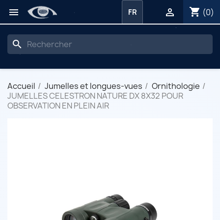
shopping_cart


(0)
FR
search
Accueil
Jumelles et longues-vues
Ornithologie
JUMELLES CELESTRON NATURE DX 8X32 POUR
OBSERVATION EN PLEIN AIR