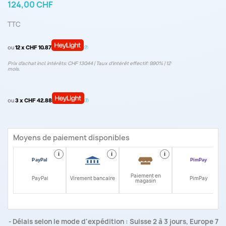
124,00 CHF
TTC
ou
12 x CHF 10.87
Prix d’achat incl. intérêts: CHF 130.44 | Taux d‘intérêt effectif: 9.90% | 12
mois.
ou
3 x CHF 42.88
Moyens de paiement disponibles
i
i
i
i
Paiement en
PayPal
Virement bancaire
PimPay
magasin
Délais selon le mode d'expédition : Suisse 2 à 3 jours, Europe 7