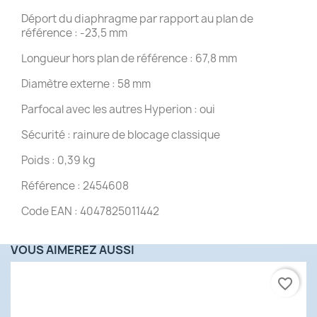
Déport du diaphragme par rapport au plan de
référence : -23,5 mm
Longueur hors plan de référence : 67,8 mm
Diamètre externe : 58 mm
Parfocal avec les autres Hyperion : oui
Sécurité : rainure de blocage classique
Poids : 0,39 kg
Référence : 2454608
Code EAN : 4047825011442
VOUS AIMEREZ AUSSI
favorite_border