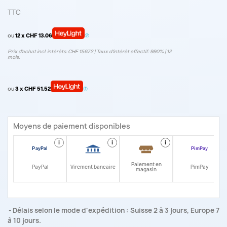
TTC
ou
12 x CHF 13.06
Prix d’achat incl. intérêts: CHF 156.72 | Taux d‘intérêt effectif: 9.90% | 12
mois.
ou
3 x CHF 51.52
Moyens de paiement disponibles
i
i
i
i
Paiement en
PayPal
Virement bancaire
PimPay
magasin
Délais selon le mode d'expédition : Suisse 2 à 3 jours, Europe 7
à 10 jours.