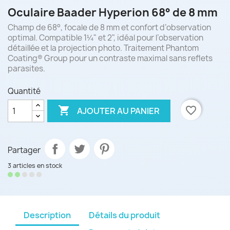
Oculaire Baader Hyperion 68° de 8 mm
Champ de 68°, focale de 8 mm et confort d’observation
optimal. Compatible 1¼" et 2", idéal pour l’observation
détaillée et la projection photo. Traitement Phantom
Coating® Group pour un contraste maximal sans reflets
parasites.
Quantité

favorite_border
AJOUTER AU PANIER
Partager
3 articles en stock
Description
Détails du produit