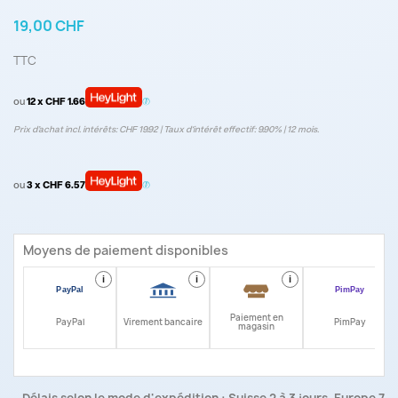
19,00 CHF
TTC
ou
12 x CHF 1.66
Prix d’achat incl. intérêts: CHF 19.92 | Taux d‘intérêt effectif: 9.90% | 12 mois.
ou
3 x CHF 6.57
Moyens de paiement disponibles
i
i
i
i
Paiement en
PayPal
Virement bancaire
PimPay
magasin