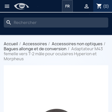
shopping_cart


(0)
FR
search
Accueil
Accessoires
Accessoires non optiques
Bagues allonge et de conversion
Adaptateur M43
femelle vers T-2 mâle pour oculaires Hyperion et
Morpheus