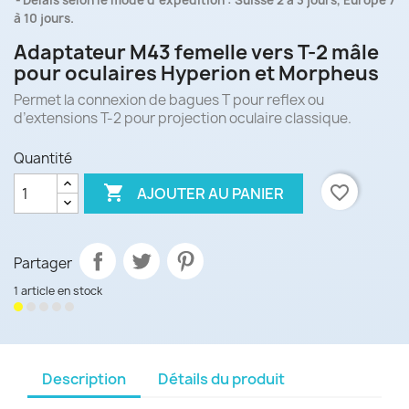
Délais selon le mode d'expédition : Suisse 2 à 3 jours, Europe 7
à 10 jours.
Adaptateur M43 femelle vers T-2 mâle
pour oculaires Hyperion et Morpheus
Permet la connexion de bagues T pour reflex ou
d’extensions T-2 pour projection oculaire classique.
Quantité

favorite_border
AJOUTER AU PANIER
Partager
1 article en stock
Description
Détails du produit