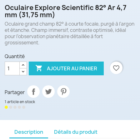
Oculaire Explore Scientific 82° Ar 4,7
mm (31,75 mm)
Oculaire grand champ 82° à courte focale, purgé à l’argon
et étanche. Champ immersif, contraste optimisé, idéal
pour l’observation planétaire détaillée à fort
grossissement.
Quantité

favorite_border
AJOUTER AU PANIER
Partager
1 article en stock
Description
Détails du produit