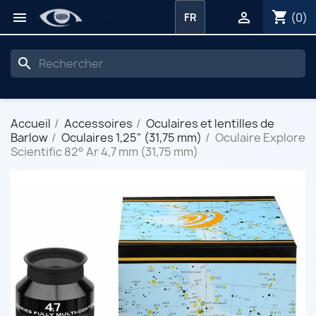
shopping_cart


(0)
FR
search
Accueil
Accessoires
Oculaires et lentilles de
Barlow
Oculaires 1,25" (31,75 mm)
Oculaire Explore
Scientific 82° Ar 4,7 mm (31,75 mm)