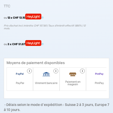
TTC
ou
12 x CHF 13.15
Prix d’achat incl. intérêts: CHF 157.80 | Taux d‘intérêt effectif: 9.90% | 12
mois.
ou
3 x CHF 51.87
Moyens de paiement disponibles
i
i
i
i
Paiement en
PayPal
Virement bancaire
PimPay
magasin
Délais selon le mode d'expédition : Suisse 2 à 3 jours, Europe 7
à 10 jours.