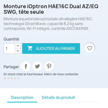
Monture iOptron HAE16C Dual AZ/EQ
SWG, tête seule
Monture équatoriale/azimutale ultralégère HAE16C,
technologie StrainWave, capacité 8,2 kg sans
contrepoids, Wi-Fi intégré, contrôle ASCOM/INDI.
Quantité

favorite_border
AJOUTER AU PANIER
Partager
En stock chez le fournisseur. Merci de nous contacter.
Description
Détails du produit