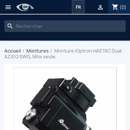
shopping_cart


(0)
FR
search
Accueil
Montures
Monture iOptron HAE16C Dual
AZ/EQ SWG, tête seule