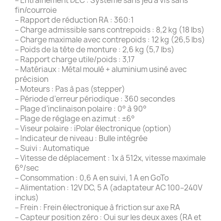
– Entraînement DEC : Système sans jeu à vis sans
fin/courroie
– Rapport de réduction RA : 360:1
– Charge admissible sans contrepoids : 8,2 kg (18 lbs)
– Charge maximale avec contrepoids : 12 kg (26,5 lbs)
– Poids de la tête de monture : 2,6 kg (5,7 lbs)
– Rapport charge utile/poids : 3,17
– Matériaux : Métal moulé + aluminium usiné avec
précision
– Moteurs : Pas à pas (stepper)
– Période d’erreur périodique : 360 secondes
– Plage d’inclinaison polaire : 0° à 90°
– Plage de réglage en azimut : ±6°
– Viseur polaire : iPolar électronique (option)
– Indicateur de niveau : Bulle intégrée
– Suivi : Automatique
– Vitesse de déplacement : 1x à 512x, vitesse maximale
6°/sec
– Consommation : 0,6 A en suivi, 1 A en GoTo
– Alimentation : 12V DC, 5 A (adaptateur AC 100–240V
inclus)
– Frein : Frein électronique à friction sur axe RA
– Capteur position zéro : Oui sur les deux axes (RA et