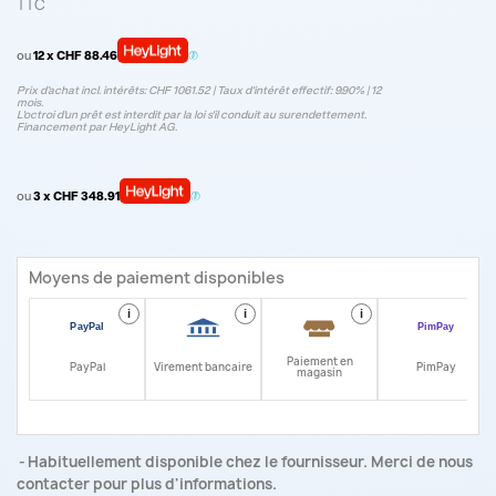
TTC
ou
12 x CHF 88.46
Prix d’achat incl. intérêts: CHF 1061.52 | Taux d‘intérêt effectif: 9.90% | 12
mois.
L'octroi d'un prêt est interdit par la loi s'il conduit au surendettement.
Financement par HeyLight AG.
ou
3 x CHF 348.91
Moyens de paiement disponibles
i
i
i
i
Paiement en
PayPal
Virement bancaire
PimPay
magasin
Habituellement disponible chez le fournisseur. Merci de nous
contacter pour plus d'informations.