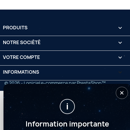
PRODUITS

NOTRE SOCIÉTÉ

VOTRE COMPTE

INFORMATIONS
keyboard_arrow_down
© 2026 - Logiciel e-commerce par PrestaShop™
×
i
Information importante