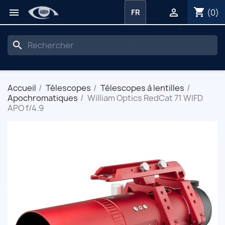
shopping_cart


(0)
FR
search
Accueil
Télescopes
Télescopes à lentilles
Apochromatiques
William Optics RedCat 71 WIFD
APO f/4.9