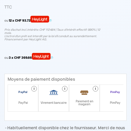
TTC
ou
12 x CHF 93.72
Prix d’achat incl. intérêts: CHF 1124.64 | Taux d‘intérêt effectif: 9.90% | 12
mois.
L'octroi d'un prêt est interdit par la loi s'il conduit au surendettement.
Financement par HeyLight AG.
ou
3 x CHF 369.66
Moyens de paiement disponibles
i
i
i
i
Paiement en
PayPal
Virement bancaire
PimPay
magasin
Habituellement disponible chez le fournisseur. Merci de nous