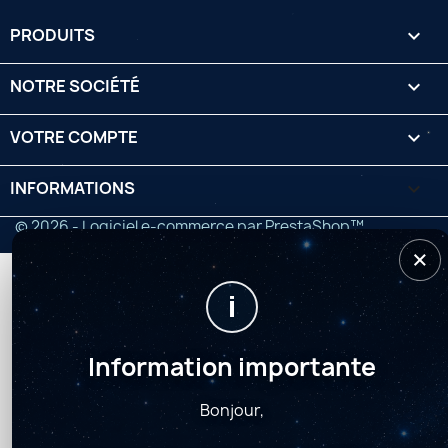
PRODUITS

NOTRE SOCIÉTÉ

VOTRE COMPTE

INFORMATIONS
keyboard_arrow_down
© 2026 - Logiciel e-commerce par PrestaShop™
×
i
Information importante
Bonjour,