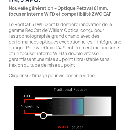
Nouvelle génération – Optique Petzval 61mm,
focuser interne WIFD et compatibilité ZWO EAF
Le RedCat 61 WIFD est la dernière innovation de la
gamme RedCat de William Optics, conçu pour
l'astrophotographie grand champ avec des
performances optiques exceptionnelles. Il intègre une
optique Petzval 61mm f/4.9 entièrement multicouche
et un focuser interne WIFD à double vitesse,
garantissant une mise au point ultra-stable sans
flexion du tube de mise au point
Cliquer sur l'image pour visionner la vidéo