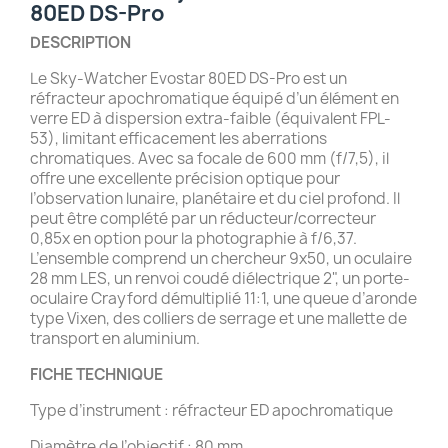
80ED DS-Pro
DESCRIPTION
Le Sky-Watcher Evostar 80ED DS-Pro est un
réfracteur apochromatique équipé d’un élément en
verre ED à dispersion extra-faible (équivalent FPL-
53), limitant efficacement les aberrations
chromatiques. Avec sa focale de 600 mm (f/7,5), il
offre une excellente précision optique pour
l’observation lunaire, planétaire et du ciel profond. Il
peut être complété par un réducteur/correcteur
0,85x en option pour la photographie à f/6,37.
L’ensemble comprend un chercheur 9x50, un oculaire
28 mm LES, un renvoi coudé diélectrique 2", un porte-
oculaire Crayford démultiplié 11:1, une queue d’aronde
type Vixen, des colliers de serrage et une mallette de
transport en aluminium.
FICHE TECHNIQUE
Type d’instrument : réfracteur ED apochromatique
Diamètre de l’objectif : 80 mm