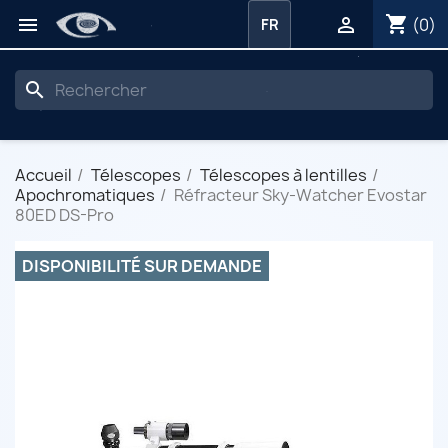
shopping_cart


(0)
FR
search
Accueil
Télescopes
Télescopes à lentilles
Apochromatiques
Réfracteur Sky-Watcher Evostar
80ED DS-Pro
DISPONIBILITÉ SUR DEMANDE