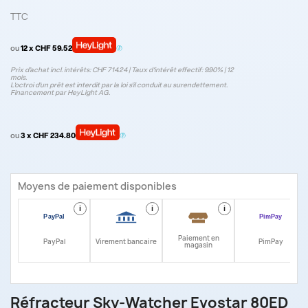
TTC
ou
12 x CHF 59.52
Prix d’achat incl. intérêts: CHF 714.24 | Taux d‘intérêt effectif: 9.90% | 12
mois.
L'octroi d'un prêt est interdit par la loi s'il conduit au surendettement.
Financement par HeyLight AG.
ou
3 x CHF 234.80
Moyens de paiement disponibles
i
i
i
i
Paiement en
PayPal
Virement bancaire
PimPay
magasin
Réfracteur Sky-Watcher Evostar 80ED