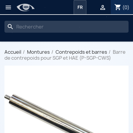
shopping_cart


(0)
FR
search
Accueil
Montures
Contrepoids et barres
Barre
de contrepoids pour SGP et HAE (P-SGP-CWS)