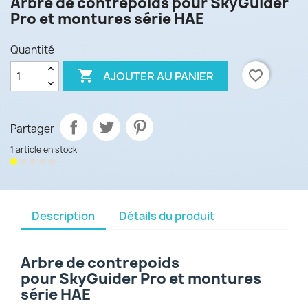
Arbre de contrepoids pour
S
kyGuider
Pro
et montures série HAE
Quantité

favorite_border
AJOUTER AU PANIER
Partager
1 article en stock
Description
Détails du produit
Arbre de contrepoids
pour
S
kyGuider Pro
et montures
série HAE