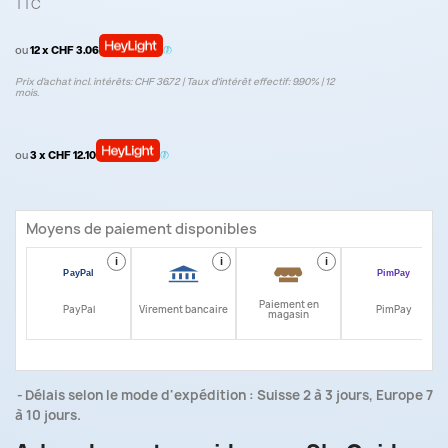
TTC
ou
12 x CHF 3.06
Prix d’achat incl. intérêts: CHF 36.72 | Taux d‘intérêt effectif: 9.90% | 12
mois.
ou
3 x CHF 12.10
Moyens de paiement disponibles
i
i
i
i
Paiement en
PayPal
Virement bancaire
PimPay
magasin
Délais selon le mode d'expédition : Suisse 2 à 3 jours, Europe 7
à 10 jours.