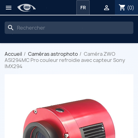
shopping_cart


(0)
FR
search
Accueil
Caméras astrophoto
Caméra ZWO
ASI294MC Pro couleur refroidie avec capteur Sony
IMX294