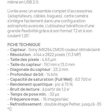
même en USB 2.0.
Livrée avec un ensemble complet d'accessoires
(adaptateurs, câbles, bagues), cette caméra
s’intègre facilement dans une configuration
astrophoto avancée. L’utilisateur bénéficie d’une
grande flexibilité grâce à son format T2 et à son
coulant 1,25".
FICHE TECHNIQUE
–
Capteur
: Sony IMX294 CMOS couleur rétroéclairé
–
Résolution
: 4144 x 2822 pixels (11,3 MP)
–
Taille des pixels
: 4,63 µm
–
Taille du capteur
: 19,1 mm x 13,0 mm
–
Diagonale du capteur
: 23,2 mm
–
Profondeur de bit
: 14 bits
–
Capacité de saturation (Full Well)
: 63 700 e⁻
–
Rendement quantique
: pic à 75 %
–
Bruit de lecture
: à partir de 1,2 e⁻
–
Temps de pose min.
: 32 µs
–
Fréquence max.
: 16 images/sec
–
Refroidissement
: double étage Peltier, jusqu’à -35
°C