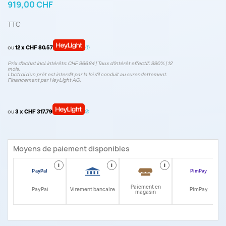
919,00 CHF
TTC
ou
12 x CHF 80.57
Prix d’achat incl. intérêts: CHF 966.84 | Taux d‘intérêt effectif: 9.90% | 12
mois.
L'octroi d'un prêt est interdit par la loi s'il conduit au surendettement.
Financement par HeyLight AG.
ou
3 x CHF 317.79
Moyens de paiement disponibles
i
i
i
i
Paiement en
PayPal
Virement bancaire
PimPay
magasin