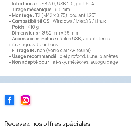
–
Interfaces
: USB 3.0, USB 2.0, port ST4
–
Tirage mécanique
: 6,5 mm
–
Montage
: T2 (M42 x 0,75), coulant 1,25"
–
Compatibilité OS
: Windows / MacOS / Linux
–
Poids
: 410 g
–
Dimensions
: Ø 62 mm x 36 mm
–
Accessoires inclus
: câbles USB, adaptateurs
mécaniques, bouchons
–
Filtrage IR
: non (verre clair AR fourni)
–
Usage recommandé
: ciel profond, Lune, planètes
–
Non adapté pour
: all-sky, météores, autoguidage
Facebook
Instagram
Recevez nos offres spéciales