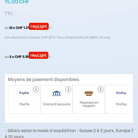
15,00 CHF
TTC
ou
12 x CHF 1.31
Prix d’achat incl. intérêts: CHF 15.72 | Taux d‘intérêt effectif: 9.90% | 12 mois.
ou
3 x CHF 5.19
Moyens de paiement disponibles
i
i
i
i
Paiement en
PayPal
Virement bancaire
PimPay
magasin
Délais selon le mode d'expédition : Suisse 2 à 3 jours, Europe 7
à 10 jours.