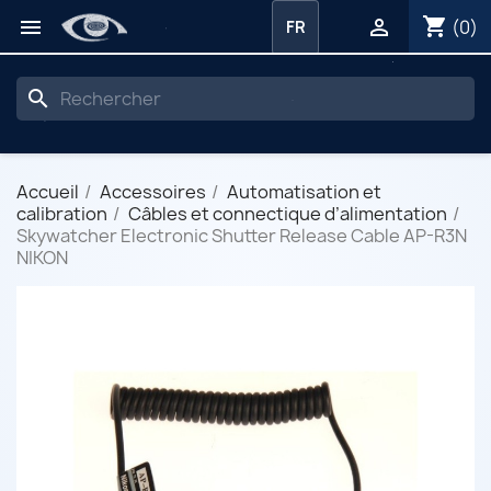
shopping_cart


(0)
FR
search
Accueil
Accessoires
Automatisation et
calibration
Câbles et connectique d’alimentation
Skywatcher Electronic Shutter Release Cable AP-R3N
NIKON