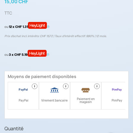
15,00 CHF
TTC
ou
12 x CHF 1.31
Prix d’achat incl. intérêts: CHF 15.72 | Taux d‘intérêt effectif: 9.90% | 12 mois.
ou
3 x CHF 5.19
Moyens de paiement disponibles
i
i
i
i
Paiement en
PayPal
Virement bancaire
PimPay
magasin
Quantité