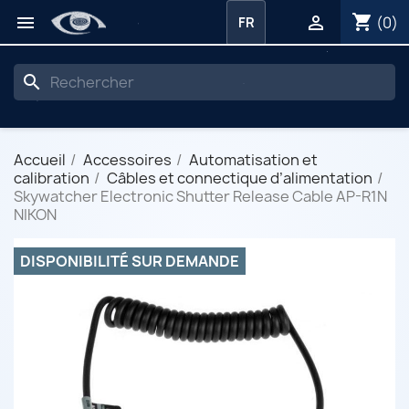
shopping_cart


(0)
FR
search
Accueil
Accessoires
Automatisation et
calibration
Câbles et connectique d’alimentation
Skywatcher Electronic Shutter Release Cable AP-R1N
NIKON
DISPONIBILITÉ SUR DEMANDE