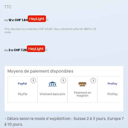
TTC
ou
12 x CHF 1.84
Prix d’achat incl. intérêts: CHF 22.08 | Taux d‘intérêt effectif: 9.90% | 12
mois.
ou
3 x CHF 7.26
Moyens de paiement disponibles
i
i
i
i
Paiement en
PayPal
Virement bancaire
PimPay
magasin
Délais selon le mode d'expédition : Suisse 2 à 3 jours, Europe 7
à 10 jours.