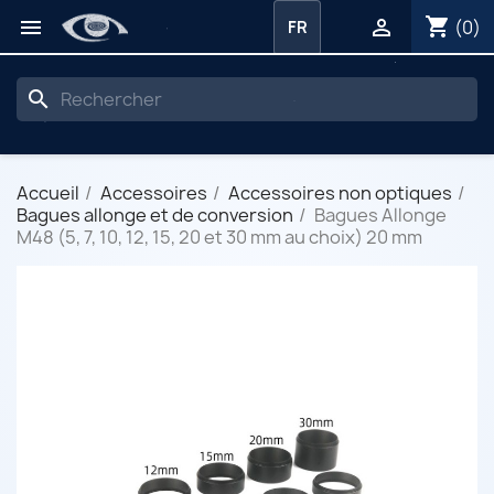
shopping_cart


(0)
FR
search
Accueil
Accessoires
Accessoires non optiques
Bagues allonge et de conversion
Bagues Allonge
M48 (5, 7, 10, 12, 15, 20 et 30 mm au choix) 20 mm