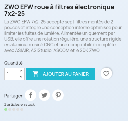
ZWO EFW roue à filtres électronique
7x2-25
La ZWO EFW 7x2-25 accepte sept filtres montés de 2
pouces et intègre une conception interne optimisée pour
limiter les fuites de lumière. Alimentée uniquement par
USB, elle offre une rotation régulière, une structure rigide
en aluminium usiné CNC et une compatibilité complète
avec ASIAIR, ASIStudio, ASCOM et le SDK ZWO.
Quantité

favorite_border
AJOUTER AU PANIER
Partager
2 articles en stock