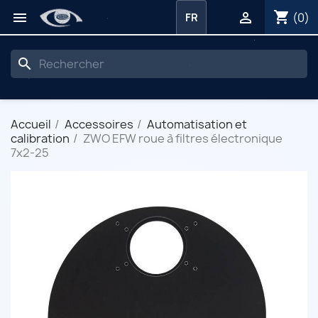
shopping_cart


(0)
FR
search
Accueil
Accessoires
Automatisation et
calibration
ZWO EFW roue à filtres électronique
7x2-25