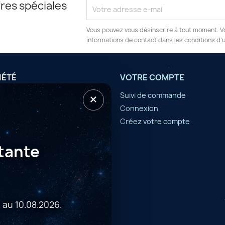
res spéciales
Vous pouvez vous désinscrire à tout moment. V
informations de contact dans les conditions d'ut
IÉTÉ
VOTRE COMPTE
×
tilisation
Suivi de commande
Connexion
er
Créez votre compte
tante
 au 10.08.2026.