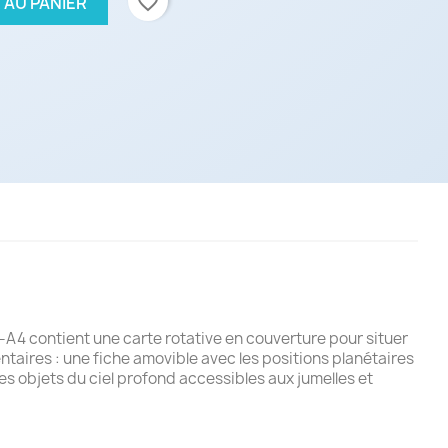
favorite_border
 AU PANIER
e-A4 contient une carte rotative en couverture pour situer
ntaires : une fiche amovible avec les positions planétaires
es objets du ciel profond accessibles aux jumelles et