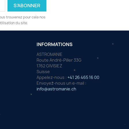
ous trouverez pour cela nos
ilisation du site.
INFORMATIONS
ASTROMANIE
Route André-Piller 33G
1762 GIVISIEZ
Suisse
Appelez-nous :
+41 26 465 16 00
Envoyez-nous un e-mail :
info@astromanie.ch