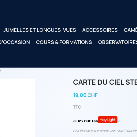
JUMELLES ET LONGUES-VUES
ACCESSOIRES
CAM
 D’OCCASION
COURS & FORMATIONS
OBSERVATOIRE
e
CARTE DU CIEL STE
19,00 CHF
TTC
ou
12 x CHF 1.66
Prix d’achat incl. intérêts: CHF 19.92 | Taux d‘i