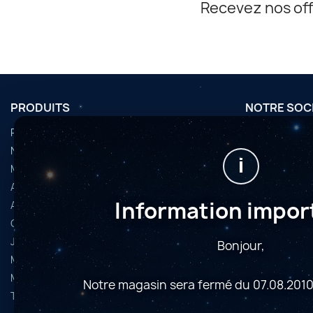
Recevez nos off
PRODUITS
NOTRE SOC
Promotions
Conditions d'u
Nouveaux produits
Horaires
i
Meilleures ventes
Nous contact
Accessoires
Plan du site
Information impor
Articles d’occasion
Magasins
Caméras astrophoto
Jumelles et longues-vues
Bonjour,
Microscopes
Montures
Notre magasin sera fermé du 07.08.2010
Télescopes