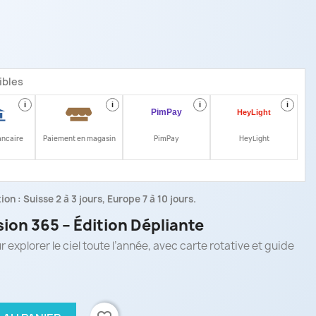
ibles
i
i
i
i
ancaire
Paiement en magasin
PimPay
HeyLight
on : Suisse 2 à 3 jours, Europe 7 à 10 jours.
sion 365 – Édition Dépliante
 explorer le ciel toute l’année, avec carte rotative et guide