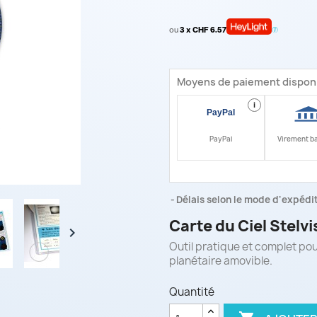
ou
3 x CHF 6.57
Moyens de paiement dispon
i
PayPal
Virement b
Délais selon le mode d'expéditi
Carte du Ciel Stelvi

Outil pratique et complet pour
planétaire amovible.
Quantité