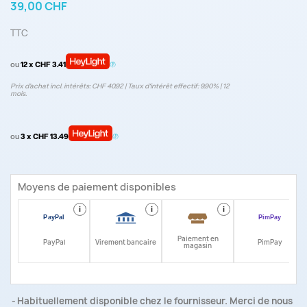
39,00 CHF
TTC
ou
12 x CHF 3.41
Prix d’achat incl. intérêts: CHF 40.92 | Taux d‘intérêt effectif: 9.90% | 12
mois.
ou
3 x CHF 13.49
Moyens de paiement disponibles
i
i
i
i
Paiement en
PayPal
Virement bancaire
PimPay
magasin
Habituellement disponible chez le fournisseur. Merci de nous