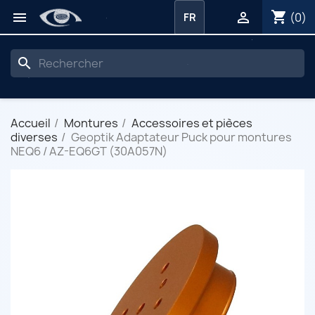
shopping_cart


(0)
FR
search
Accueil
Montures
Accessoires et pièces
diverses
Geoptik Adaptateur Puck pour montures
NEQ6 / AZ-EQ6GT (30A057N)