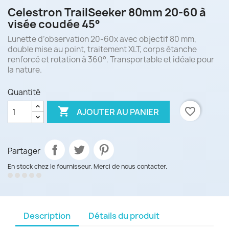
Celestron TrailSeeker 80mm 20-60 à
visée coudée 45°
Lunette d’observation 20-60x avec objectif 80 mm,
double mise au point, traitement XLT, corps étanche
renforcé et rotation à 360°. Transportable et idéale pour
la nature.
Quantité

favorite_border
AJOUTER AU PANIER
Partager
En stock chez le fournisseur. Merci de nous contacter.
Description
Détails du produit