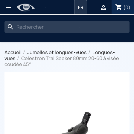
shopping_cart


(0)
FR
search
Accueil
Jumelles et longues-vues
Longues-
vues
Celestron TrailSeeker 80mm 20-60 à visée
coudée 45°