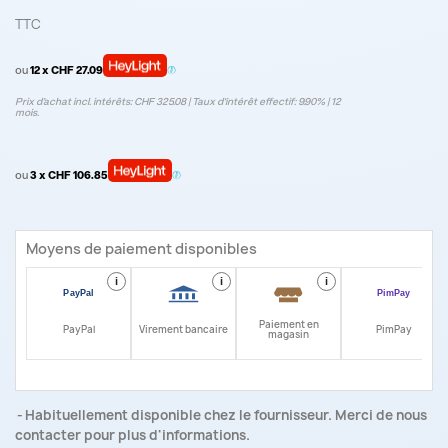
TTC
ou
12 x CHF 27.09
Prix d’achat incl. intérêts: CHF 325.08 | Taux d‘intérêt effectif: 9.90% | 12
mois.
ou
3 x CHF 106.85
Moyens de paiement disponibles
i
i
i
i
Paiement en
PayPal
Virement bancaire
PimPay
magasin
Habituellement disponible chez le fournisseur. Merci de nous
contacter pour plus d'informations.