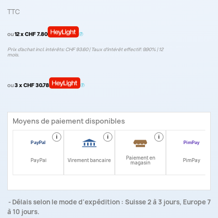
TTC
ou
12 x CHF 7.80
Prix d’achat incl. intérêts: CHF 93.60 | Taux d‘intérêt effectif: 9.90% | 12
mois.
ou
3 x CHF 30.78
Moyens de paiement disponibles
i
i
i
i
Paiement en
PayPal
Virement bancaire
PimPay
magasin
Délais selon le mode d'expédition : Suisse 2 à 3 jours, Europe 7
à 10 jours.