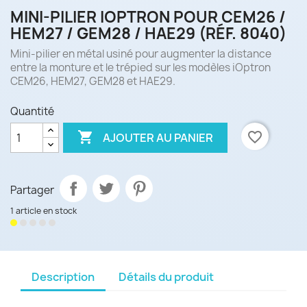
MINI-PILIER IOPTRON POUR CEM26 /
HEM27 / GEM28 / HAE29 (RÉF. 8040)
Mini-pilier en métal usiné pour augmenter la distance
entre la monture et le trépied sur les modèles iOptron
CEM26, HEM27, GEM28 et HAE29.
Quantité

favorite_border
AJOUTER AU PANIER
Partager
1 article en stock
Description
Détails du produit