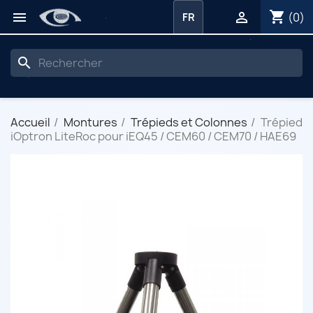
shopping_cart


(0)
FR
search
Accueil
Montures
Trépieds et Colonnes
Trépied
iOptron LiteRoc pour iEQ45 / CEM60 / CEM70 / HAE69