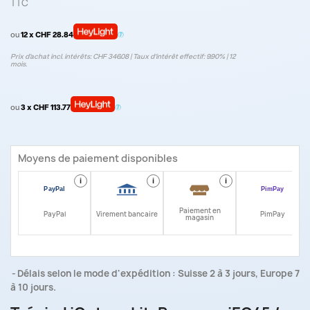
TTC
ou
12 x CHF 28.84
Prix d’achat incl. intérêts: CHF 346.08 | Taux d‘intérêt effectif: 9.90% | 12
mois.
ou
3 x CHF 113.77
Moyens de paiement disponibles
i
i
i
i
Paiement en
PayPal
Virement bancaire
PimPay
magasin
Délais selon le mode d'expédition : Suisse 2 à 3 jours, Europe 7
à 10 jours.