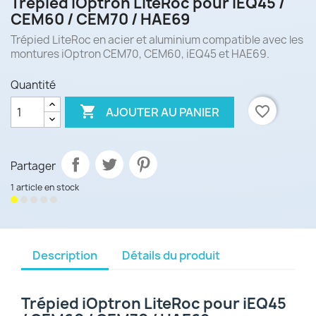
Trépied iOptron LiteRoc pour iEQ45 /
CEM60 / CEM70 / HAE69
Trépied LiteRoc en acier et aluminium compatible avec les
montures iOptron CEM70, CEM60, iEQ45 et HAE69.
Quantité

favorite_border
AJOUTER AU PANIER
Partager
1 article en stock
Description
Détails du produit
Trépied iOptron LiteRoc pour iEQ45