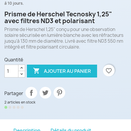
à 10 jours.
Prisme de Herschel Tecnosky 1,25"
avec filtres ND3 et polarisant
Prisme de Herschel 1,25" conçu pour une observation
solaire sécurisée en lumière blanche avec les réfracteurs
jusqu'à 130 mm de diamètre. Livré avec filtre ND3 550 nm
intégré et filtre polarisant circulaire.
Quantité

favorite_border
AJOUTER AU PANIER
Partager
2 articles en stock
Description
Détails du produit