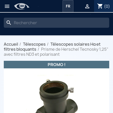
shopping_cart


(0)
FR
search
Accueil
Télescopes
Télescopes solaires Hα et
filtres bloquants
Prisme de Herschel Tecnosky 1,25"
avec filtres ND3 et polarisant
PROMO !