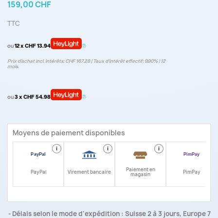
159,00 CHF
TTC
ou
12 x CHF 13.94
Prix d’achat incl. intérêts: CHF 167.28 | Taux d‘intérêt effectif: 9.90% | 12
mois.
ou
3 x CHF 54.98
Moyens de paiement disponibles
i
i
i
i
Paiement en
PayPal
Virement bancaire
PimPay
magasin
Délais selon le mode d'expédition : Suisse 2 à 3 jours, Europe 7