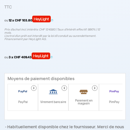
TTC
ou
12 x CHF 103.80
Prix d’achat incl. intérêts: CHF 1245.60 | Taux d‘intérêt effectif: 9.90% | 12
mois.
L'octroi d'un prêt est interdit par la loi s'il conduit au surendettement.
Financement par HeyLight AG.
ou
3 x CHF 409.43
Moyens de paiement disponibles
i
i
i
i
Paiement en
PayPal
Virement bancaire
PimPay
magasin
Habituellement disponible chez le fournisseur. Merci de nous